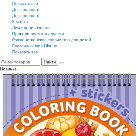
Показать все
Для творчостi
Для творчостi
8 марта
Ликвидация склада
Проводи время творчески
Рожденственское творчество для детей
Сказочный мир Disney
Показать все
Найти
Новинка