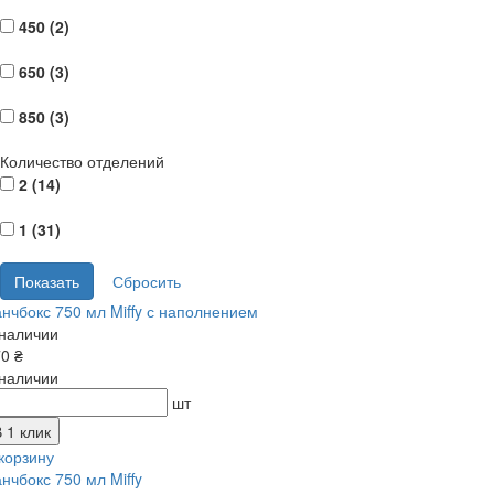
450 (
2
)
650 (
3
)
850 (
3
)
Количество отделений
2 (
14
)
1 (
31
)
нчбокс 750 мл Miffy с наполнением
 наличии
0 ₴
 наличии
шт
 1 клик
корзину
нчбокс 750 мл Miffy