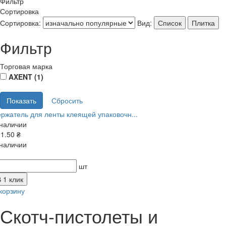
Фильтр
Сортировка
Сортировка:
Вид:
Список
Плитка
Фильтр
Торговая марка
AXENT (
1
)
ржатель для ленты клеящей упаковочн...
 наличии
1.50 ₴
 наличии
шт
 1 клик
корзину
Скотч-пистолеты и