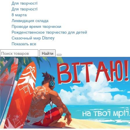
Для творчостi
Для творчостi
8 марта
Ликвидация склада
Проводи время творчески
Рожденственское творчество для детей
Сказочный мир Disney
Показать все
Найти