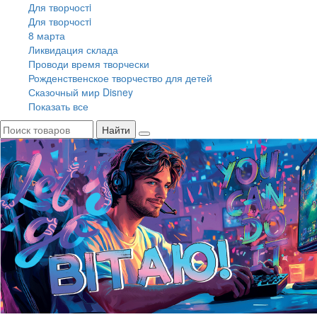
Для творчостi
Для творчостi
8 марта
Ликвидация склада
Проводи время творчески
Рожденственское творчество для детей
Сказочный мир Disney
Показать все
Найти