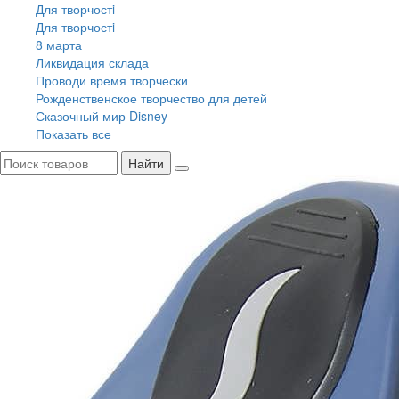
Для творчостi
Для творчостi
8 марта
Ликвидация склада
Проводи время творчески
Рожденственское творчество для детей
Сказочный мир Disney
Показать все
Найти