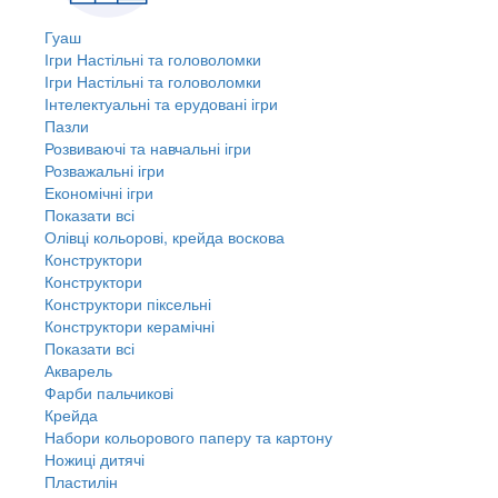
Гуаш
Ігри Настільні та головоломки
Ігри Настільні та головоломки
Інтелектуальні та ерудовані ігри
Пазли
Розвиваючі та навчальні ігри
Розважальні ігри
Економічні ігри
Показати всі
Олівці кольорові, крейда воскова
Конструктори
Конструктори
Конструктори піксельні
Конструктори керамічні
Показати всі
Акварель
Фарби пальчикові
Крейда
Набори кольорового паперу та картону
Ножиці дитячі
Пластилін