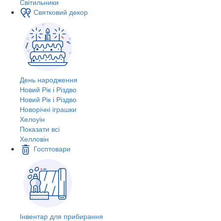
Світильники
Святковий декор
День народження
Новий Рік і Різдво
Новий Рік і Різдво
Новорічні іграшки
Хелоуін
Показати всі
Хелловін
Госптовари
Інвентар для прибирання