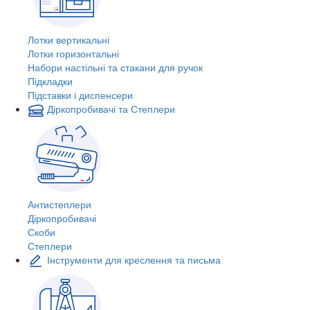
Лотки вертикальні
Лотки горизонтальні
Набори настільні та стакани для ручок
Підкладки
Підставки і диспенсери
Діркопробивачі та Степлери
Антистеплери
Діркопробивачі
Скоби
Степлери
Інструменти для креслення та письма