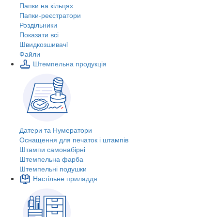
Папки на кільцях
Папки-реєстратори
Роздільники
Показати всі
Швидкозшивачi
Файли
Штемпельна продукція
Датери та Нумератори
Оснащення для печаток і штампів
Штампи самонабірні
Штемпельна фарба
Штемпельні подушки
Настільне приладдя