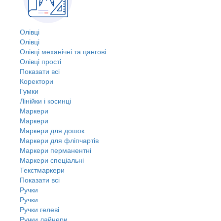
Олівці
Олівці
Олівці механічні та цангові
Олівці прості
Показати всі
Коректори
Гумки
Лінійки і косинці
Маркери
Маркери
Маркери для дошок
Маркери для фліпчартів
Маркери перманентні
Маркери спеціальні
Текстмаркери
Показати всі
Ручки
Ручки
Ручки гелеві
Ручки лайнери