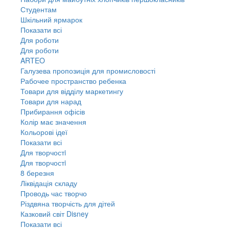
Студентам
Шкільний ярмарок
Показати всі
Для роботи
Для роботи
ARTEO
Галузева пропозиція для промисловості
Рабочее пространство ребенка
Товари для відділу маркетингу
Товари для нарад
Прибирання офісів
Колір має значення
Кольорові ідеї
Показати всі
Для творчостi
Для творчостi
8 березня
Ліквідація складу
Проводь час творчо
Різдвяна творчість для дітей
Казковий світ Disney
Показати всі