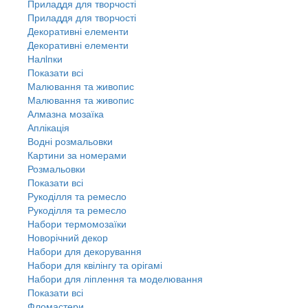
Приладдя для творчості
Приладдя для творчості
Декоративні елементи
Декоративні елементи
Налiпки
Показати всі
Малювання та живопис
Малювання та живопис
Алмазна мозаїка
Аплікація
Водні розмальовки
Картини за номерами
Розмальовки
Показати всі
Рукоділля та ремесло
Рукоділля та ремесло
Набори термомозаїки
Новорічний декор
Набори для декорування
Набори для квілінгу та орігамі
Набори для ліплення та моделювання
Показати всі
Фломастери