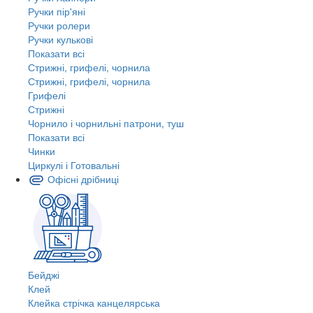
Ручки пір'яні
Ручки ролери
Ручки кулькові
Показати всі
Стрижні, грифелі, чорнила
Стрижні, грифелі, чорнила
Грифелі
Стрижні
Чорнило і чорнильні патрони, туш
Показати всі
Чинки
Циркулі і Готовальні
Офісні дрібниці
Бейджі
Клей
Клейка стрічка канцелярська