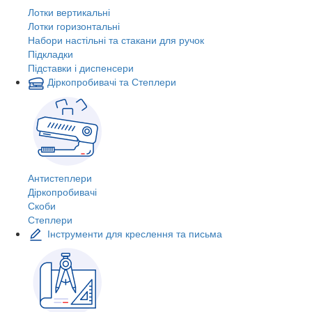
Лотки вертикальні
Лотки горизонтальні
Набори настільні та стакани для ручок
Підкладки
Підставки і диспенсери
Діркопробивачі та Степлери
Антистеплери
Діркопробивачі
Скоби
Степлери
Інструменти для креслення та письма