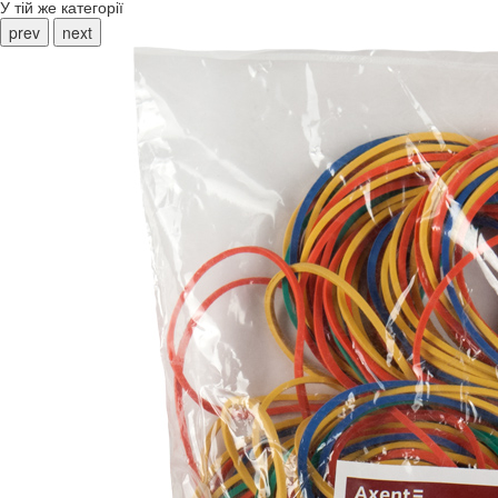
У тій же категорії
prev
next