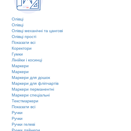
Олівці
Олівці
Олівці механічні та цангові
Олівці прості
Показати всі
Коректори
Гумки
Лінійки і косинці
Маркери
Маркери
Маркери для дошок
Маркери для фліпчартів
Маркери перманентні
Маркери спеціальні
Текстмаркери
Показати всі
Ручки
Ручки
Ручки гелеві
Ручки лайнери