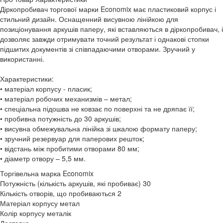
Діркопробивач торгової марки Economix має пластиковий корпус і
стильний дизайн. Оснащенний висувною лінійкою для
позиціонування аркушів паперу, які вставляються в діркопробивач, і
дозволяє завжди отримувати точний результат і однакові стопки
підшитих документів зі співпадаючими отворами. Зручний у
використанні.
Характеристики:
• матеріал корпусу - пласик;
• матеріал робочих механизмів – метал;
• спеціальна підошва не ковзає по поверхні та не дряпає її;
• пробивна потужність до 30 аркушів;
• висувна обмежувальна лінійка зі шкалою формату паперу;
• зручний резервуар для паперових решток;
• відстань між пробитими отворами 80 мм;
• діаметр отвору – 5,5 мм.
Торгівельна марка
Economix
Потужність (кількість аркушів, які пробиває)
30
Кількість отворів, що пробиваються
2
Матеріал корпусу
метал
Колір корпусу
металік