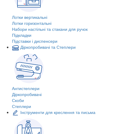
Лотки вертикальні
Лотки горизонтальні
Набори настільні та стакани для ручок
Підкладки
Підставки і диспенсери
Діркопробивачі та Степлери
Антистеплери
Діркопробивачі
Скоби
Степлери
Інструменти для креслення та письма