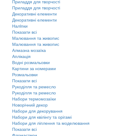
Приладдя для творчості
Приладдя для творчості
Декоративні елементи
Декоративні елементи
Налiпки
Показати всі
Малювання та живопис
Малювання та живопис
Алмазна мозаїка
Аплікація
Водні розмальовки
Картини за номерами
Розмальовки
Показати всі
Рукоділля та ремесло
Рукоділля та ремесло
Набори термомозаїки
Новорічний декор
Набори для декорування
Набори для квілінгу та орігамі
Набори для ліплення та моделювання
Показати всі
Фломастери