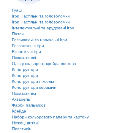
Гуаш
Ігри Настільні та головоломки
Ігри Настільні та головоломки
Інтелектуальні та ерудовані ігри
Пазли
Розвиваючі та навчальні ігри
Розважальні ігри
Економічні ігри
Показати всі
Олівці кольорові, крейда воскова
Конструктори
Конструктори
Конструктори піксельні
Конструктори керамічні
Показати всі
Акварель
Фарби пальчикові
Крейда
Набори кольорового паперу та картону
Ножиці дитячі
Пластилін