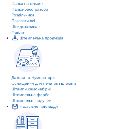
Папки на кільцях
Папки-реєстратори
Роздільники
Показати всі
Швидкозшивачi
Файли
Штемпельна продукція
Датери та Нумератори
Оснащення для печаток і штампів
Штампи самонабірні
Штемпельна фарба
Штемпельні подушки
Настільне приладдя