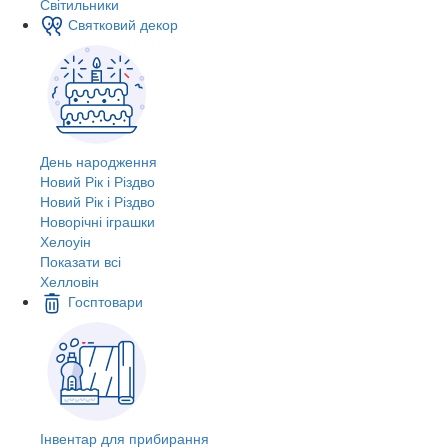
Світильники
Святковий декор
День народження
Новий Рік і Різдво
Новий Рік і Різдво
Новорічні іграшки
Хелоуін
Показати всі
Хелловін
Госптовари
Інвентар для прибирання