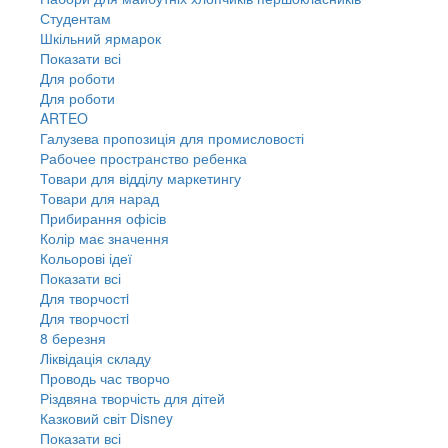
Студентам
Шкільний ярмарок
Показати всі
Для роботи
Для роботи
ARTEO
Галузева пропозиція для промисловості
Рабочее пространство ребенка
Товари для відділу маркетингу
Товари для нарад
Прибирання офісів
Колір має значення
Кольорові ідеї
Показати всі
Для творчостi
Для творчостi
8 березня
Ліквідація складу
Проводь час творчо
Різдвяна творчість для дітей
Казковий світ Disney
Показати всі