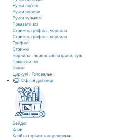
Ручки пір'яні
Ручки ролери
Ручки кулькові
Показати всі
Стрижні, грифелі, чорнила
Стрижні, грифелі, чорнила
Грифелі
Стрижні
Чорнило і чорнильні патрони, туш
Показати всі
Чинки
Циркулі і Готовальні
Офісні дрібниці
Бейджі
Клей
Клейка стрічка канцелярська