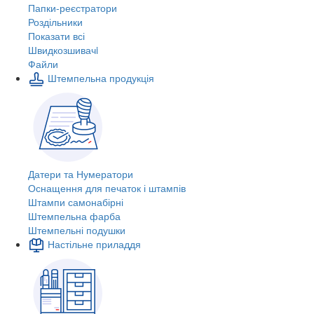
Папки-реєстратори
Роздільники
Показати всі
Швидкозшивачi
Файли
Штемпельна продукція
Датери та Нумератори
Оснащення для печаток і штампів
Штампи самонабірні
Штемпельна фарба
Штемпельні подушки
Настільне приладдя