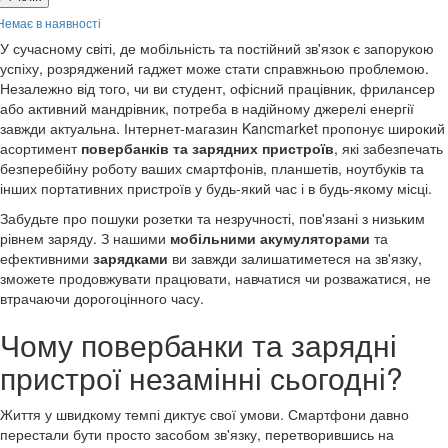
Немає в наявності
У сучасному світі, де мобільність та постійний зв'язок є запорукою
успіху, розряджений гаджет може стати справжньою проблемою.
Незалежно від того, чи ви студент, офісний працівник, фрилансер
або активний мандрівник, потреба в надійному джерелі енергії
завжди актуальна. Інтернет-магазин Kancmarket пропонує широкий
асортимент
повербанків та зарядних пристроїв
, які забезпечать
безперебійну роботу ваших смартфонів, планшетів, ноутбуків та
інших портативних пристроїв у будь-який час і в будь-якому місці.
Забудьте про пошуки розетки та незручності, пов'язані з низьким
рівнем заряду. З нашими
мобільними акумуляторами
та
ефективними
зарядками
ви завжди залишатиметеся на зв'язку,
зможете продовжувати працювати, навчатися чи розважатися, не
втрачаючи дорогоцінного часу.
Чому повербанки та зарядні
пристрої незамінні сьогодні?
Життя у швидкому темпі диктує свої умови. Смартфони давно
перестали бути просто засобом зв'язку, перетворившись на