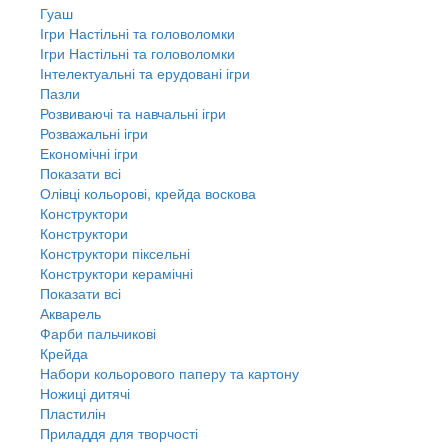
Гуаш
Ігри Настільні та головоломки
Ігри Настільні та головоломки
Інтелектуальні та ерудовані ігри
Пазли
Розвиваючі та навчальні ігри
Розважальні ігри
Економічні ігри
Показати всі
Олівці кольорові, крейда воскова
Конструктори
Конструктори
Конструктори піксельні
Конструктори керамічні
Показати всі
Акварель
Фарби пальчикові
Крейда
Набори кольорового паперу та картону
Ножиці дитячі
Пластилін
Приладдя для творчості