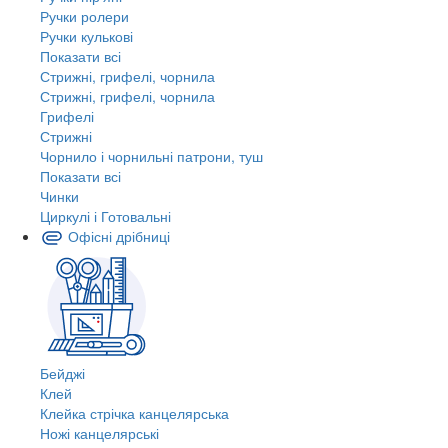
Ручки ролери
Ручки кулькові
Показати всі
Стрижні, грифелі, чорнила
Стрижні, грифелі, чорнила
Грифелі
Стрижні
Чорнило і чорнильні патрони, туш
Показати всі
Чинки
Циркулі і Готовальні
Офісні дрібниці
Бейджі
Клей
Клейка стрічка канцелярська
Ножі канцелярські