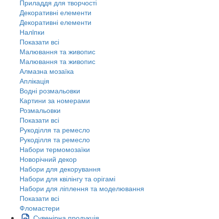
Приладдя для творчості
Декоративні елементи
Декоративні елементи
Налiпки
Показати всі
Малювання та живопис
Малювання та живопис
Алмазна мозаїка
Аплікація
Водні розмальовки
Картини за номерами
Розмальовки
Показати всі
Рукоділля та ремесло
Рукоділля та ремесло
Набори термомозаїки
Новорічний декор
Набори для декорування
Набори для квілінгу та орігамі
Набори для ліплення та моделювання
Показати всі
Фломастери
Сувенірна продукція