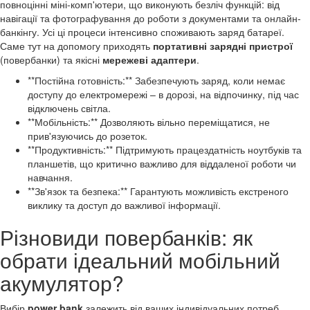
повноцінні міні-комп'ютери, що виконують безліч функцій: від
навігації та фотографування до роботи з документами та онлайн-
банкінгу. Усі ці процеси інтенсивно споживають заряд батареї.
Саме тут на допомогу приходять
портативні зарядні пристрої
(повербанки) та якісні
мережеві адаптери
.
**Постійна готовність:** Забезпечують заряд, коли немає
доступу до електромережі – в дорозі, на відпочинку, під час
відключень світла.
**Мобільність:** Дозволяють вільно переміщатися, не
прив'язуючись до розеток.
**Продуктивність:** Підтримують працездатність ноутбуків та
планшетів, що критично важливо для віддаленої роботи чи
навчання.
**Зв'язок та безпека:** Гарантують можливість екстреного
виклику та доступ до важливої інформації.
Різновиди повербанків: як
обрати ідеальний мобільний
акумулятор?
Вибір
power bank
залежить від ваших індивідуальних потреб.