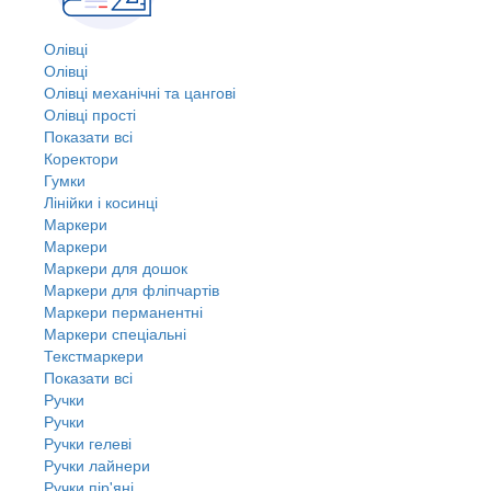
Олівці
Олівці
Олівці механічні та цангові
Олівці прості
Показати всі
Коректори
Гумки
Лінійки і косинці
Маркери
Маркери
Маркери для дошок
Маркери для фліпчартів
Маркери перманентні
Маркери спеціальні
Текстмаркери
Показати всі
Ручки
Ручки
Ручки гелеві
Ручки лайнери
Ручки пір'яні