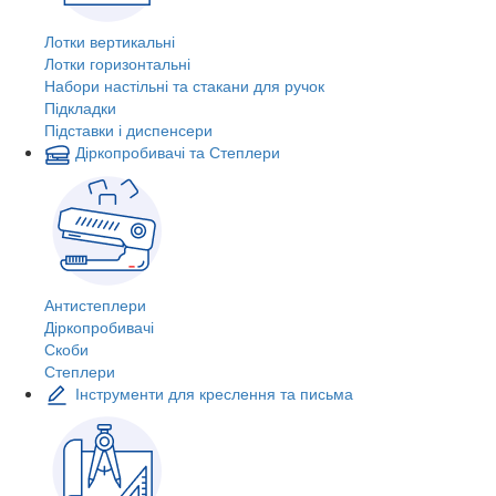
Лотки вертикальні
Лотки горизонтальні
Набори настільні та стакани для ручок
Підкладки
Підставки і диспенсери
Діркопробивачі та Степлери
Антистеплери
Діркопробивачі
Скоби
Степлери
Інструменти для креслення та письма