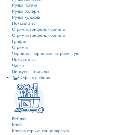
Ручки пір'яні
Ручки ролери
Ручки кулькові
Показати всі
Стрижні, грифелі, чорнила
Стрижні, грифелі, чорнила
Грифелі
Стрижні
Чорнило і чорнильні патрони, туш
Показати всі
Чинки
Циркулі і Готовальні
Офісні дрібниці
Бейджі
Клей
Клейка стрічка канцелярська