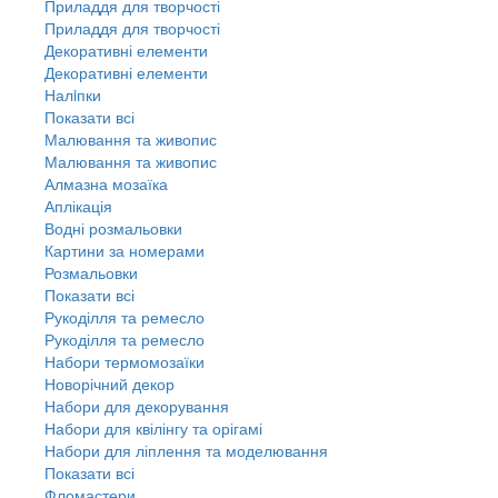
Приладдя для творчості
Приладдя для творчості
Декоративні елементи
Декоративні елементи
Налiпки
Показати всі
Малювання та живопис
Малювання та живопис
Алмазна мозаїка
Аплікація
Водні розмальовки
Картини за номерами
Розмальовки
Показати всі
Рукоділля та ремесло
Рукоділля та ремесло
Набори термомозаїки
Новорічний декор
Набори для декорування
Набори для квілінгу та орігамі
Набори для ліплення та моделювання
Показати всі
Фломастери