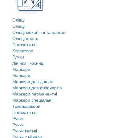
Олівці
Олівці
Олівці механічні та цангові
Олівці прості
Показати всі
Коректори
Гумки
Лінійки і косинці
Маркери
Маркери
Маркери для дошок
Маркери для фліпчартів
Маркери перманентні
Маркери спеціальні
Текстмаркери
Показати всі
Ручки
Ручки
Ручки гелеві
Ручки лайнери