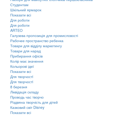
Студентам
Шкільний ярмарок
Показати всі
Для роботи
Для роботи
ARTEO
Галузева пропозиція для промисловості
Рабочее пространство ребенка
Товари для відділу маркетингу
Товари для нарад
Прибирання офісів
Колір має значення
Кольорові ідеї
Показати всі
Для творчостi
Для творчостi
8 березня
Ліквідація складу
Проводь час творчо
Різдвяна творчість для дітей
Казковий світ Disney
Показати всі