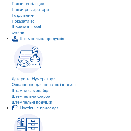
Папки на кільцях
Папки-реєстратори
Роздільники
Показати всі
Швидкозшивачi
Файли
Штемпельна продукція
Датери та Нумератори
Оснащення для печаток і штампів
Штампи самонабірні
Штемпельна фарба
Штемпельні подушки
Настільне приладдя