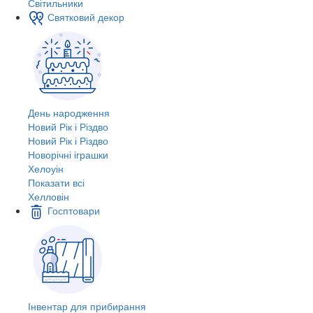
Світильники
Святковий декор
День народження
Новий Рік і Різдво
Новий Рік і Різдво
Новорічні іграшки
Хелоуін
Показати всі
Хелловін
Госптовари
Інвентар для прибирання