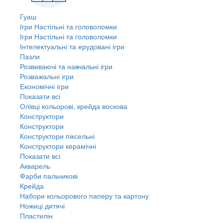
Гуаш
Ігри Настільні та головоломки
Ігри Настільні та головоломки
Інтелектуальні та ерудовані ігри
Пазли
Розвиваючі та навчальні ігри
Розважальні ігри
Економічні ігри
Показати всі
Олівці кольорові, крейда воскова
Конструктори
Конструктори
Конструктори піксельні
Конструктори керамічні
Показати всі
Акварель
Фарби пальчикові
Крейда
Набори кольорового паперу та картону
Ножиці дитячі
Пластилін