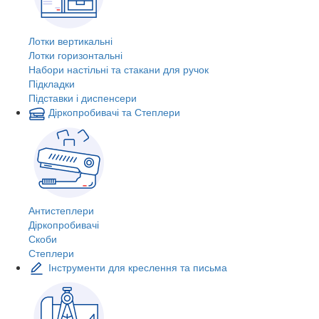
Лотки вертикальні
Лотки горизонтальні
Набори настільні та стакани для ручок
Підкладки
Підставки і диспенсери
Діркопробивачі та Степлери
Антистеплери
Діркопробивачі
Скоби
Степлери
Інструменти для креслення та письма