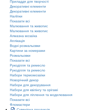
Приладдя для творчості
Декоративні елементи
Декоративні елементи
Налiпки
Показати всі
Малювання та живопис
Малювання та живопис
Алмазна мозаїка
Аплікація
Водні розмальовки
Картини за номерами
Розмальовки
Показати всі
Рукоділля та ремесло
Рукоділля та ремесло
Набори термомозаїки
Новорічний декор
Набори для декорування
Набори для квілінгу та орігамі
Набори для ліплення та моделювання
Показати всі
Фломастери
Сувенірна продукція