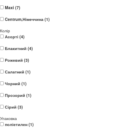
Maxi (
7
)
Centrum,Німеччина (
1
)
Колір
Асорті (
4
)
Блакитний (
4
)
Рожевий (
3
)
Салатний (
1
)
Чорний (
1
)
Прозорий (
1
)
Сірий (
3
)
Упаковка
поліетилен (
1
)