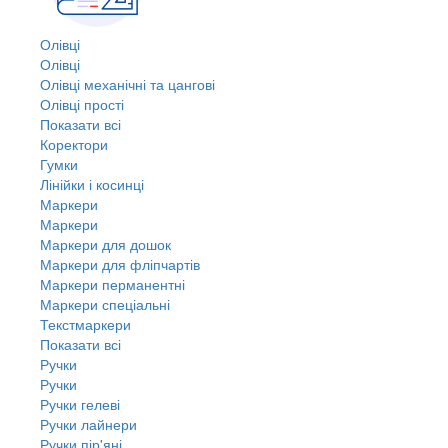
Олівці
Олівці
Олівці механічні та цангові
Олівці прості
Показати всі
Коректори
Гумки
Лінійки і косинці
Маркери
Маркери
Маркери для дошок
Маркери для фліпчартів
Маркери перманентні
Маркери спеціальні
Текстмаркери
Показати всі
Ручки
Ручки
Ручки гелеві
Ручки лайнери
Ручки пір'яні