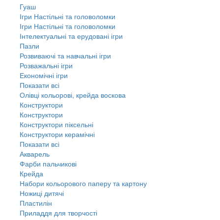
Гуаш
Ігри Настільні та головоломки
Ігри Настільні та головоломки
Інтелектуальні та ерудовані ігри
Пазли
Розвиваючі та навчальні ігри
Розважальні ігри
Економічні ігри
Показати всі
Олівці кольорові, крейда воскова
Конструктори
Конструктори
Конструктори піксельні
Конструктори керамічні
Показати всі
Акварель
Фарби пальчикові
Крейда
Набори кольорового паперу та картону
Ножиці дитячі
Пластилін
Приладдя для творчості