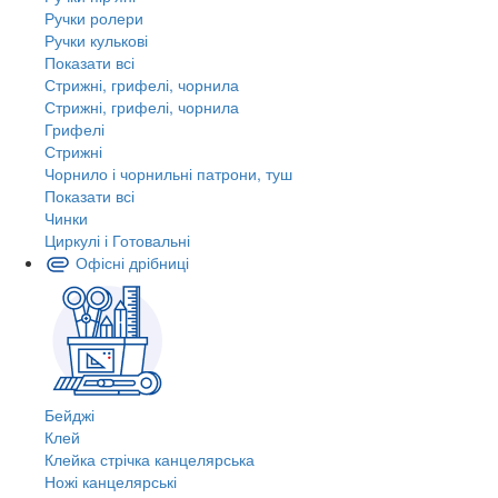
Ручки ролери
Ручки кулькові
Показати всі
Стрижні, грифелі, чорнила
Стрижні, грифелі, чорнила
Грифелі
Стрижні
Чорнило і чорнильні патрони, туш
Показати всі
Чинки
Циркулі і Готовальні
Офісні дрібниці
Бейджі
Клей
Клейка стрічка канцелярська
Ножі канцелярські