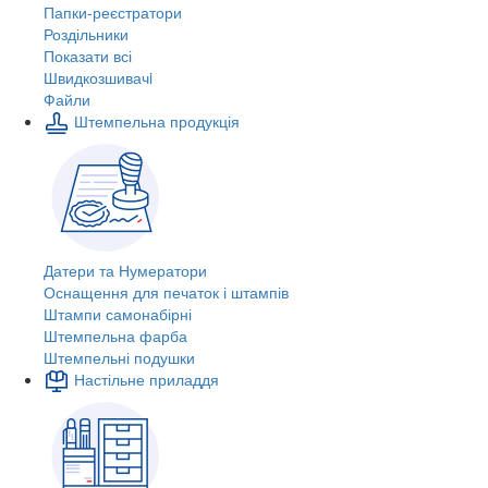
Папки-реєстратори
Роздільники
Показати всі
Швидкозшивачi
Файли
Штемпельна продукція
Датери та Нумератори
Оснащення для печаток і штампів
Штампи самонабірні
Штемпельна фарба
Штемпельні подушки
Настільне приладдя