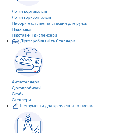
Лотки вертикальні
Лотки горизонтальні
Набори настільні та стакани для ручок
Підкладки
Підставки і диспенсери
Діркопробивачі та Степлери
Антистеплери
Діркопробивачі
Скоби
Степлери
Інструменти для креслення та письма