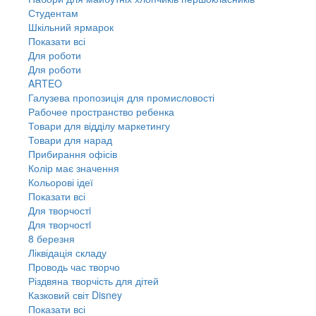
Студентам
Шкільний ярмарок
Показати всі
Для роботи
Для роботи
ARTEO
Галузева пропозиція для промисловості
Рабочее пространство ребенка
Товари для відділу маркетингу
Товари для нарад
Прибирання офісів
Колір має значення
Кольорові ідеї
Показати всі
Для творчостi
Для творчостi
8 березня
Ліквідація складу
Проводь час творчо
Різдвяна творчість для дітей
Казковий світ Disney
Показати всі