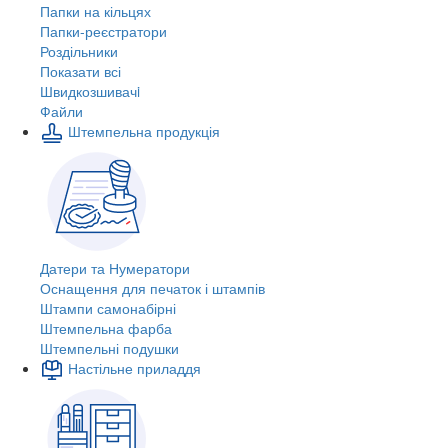
Папки на кільцях
Папки-реєстратори
Роздільники
Показати всі
Швидкозшивачi
Файли
Штемпельна продукція
Датери та Нумератори
Оснащення для печаток і штампів
Штампи самонабірні
Штемпельна фарба
Штемпельні подушки
Настільне приладдя