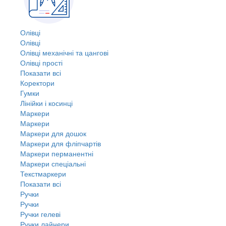
Олівці
Олівці
Олівці механічні та цангові
Олівці прості
Показати всі
Коректори
Гумки
Лінійки і косинці
Маркери
Маркери
Маркери для дошок
Маркери для фліпчартів
Маркери перманентні
Маркери спеціальні
Текстмаркери
Показати всі
Ручки
Ручки
Ручки гелеві
Ручки лайнери