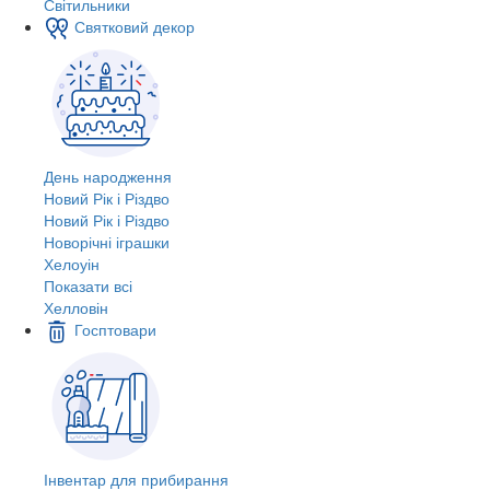
Світильники
Святковий декор
День народження
Новий Рік і Різдво
Новий Рік і Різдво
Новорічні іграшки
Хелоуін
Показати всі
Хелловін
Госптовари
Інвентар для прибирання