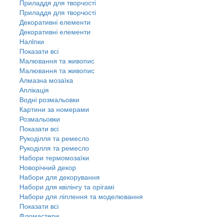
Приладдя для творчості
Приладдя для творчості
Декоративні елементи
Декоративні елементи
Налiпки
Показати всі
Малювання та живопис
Малювання та живопис
Алмазна мозаїка
Аплікація
Водні розмальовки
Картини за номерами
Розмальовки
Показати всі
Рукоділля та ремесло
Рукоділля та ремесло
Набори термомозаїки
Новорічний декор
Набори для декорування
Набори для квілінгу та орігамі
Набори для ліплення та моделювання
Показати всі
Фломастери