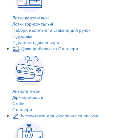
Лотки вертикальні
Лотки горизонтальні
Набори настільні та стакани для ручок
Підкладки
Підставки і диспенсери
Діркопробивачі та Степлери
Антистеплери
Діркопробивачі
Скоби
Степлери
Інструменти для креслення та письма