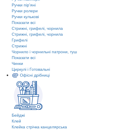
Ручки пір'яні
Ручки ролери
Ручки кулькові
Показати всі
Стрижні, грифелі, чорнила
Стрижні, грифелі, чорнила
Грифелі
Стрижні
Чорнило і чорнильні патрони, туш
Показати всі
Чинки
Циркулі і Готовальні
Офісні дрібниці
Бейджі
Клей
Клейка стрічка канцелярська