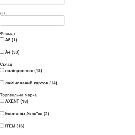
до
Формат
A5 (
1
)
A4 (
33
)
Склад
поліпропілен (
18
)
ламінований картон (
14
)
Торгівельна марка
AXENT (
18
)
Economix,Україна (
2
)
іТЕМ (
16
)