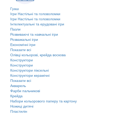
Гуаш
Ігри Настільні та головоломки
Ігри Настільні та головоломки
Інтелектуальні та ерудовані ігри
Пазли
Розвиваючі та навчальні ігри
Розважальні ігри
Економічні ігри
Показати всі
Олівці кольорові, крейда воскова
Конструктори
Конструктори
Конструктори піксельні
Конструктори керамічні
Показати всі
Акварель
Фарби пальчикові
Крейда
Набори кольорового паперу та картону
Ножиці дитячі
Пластилін