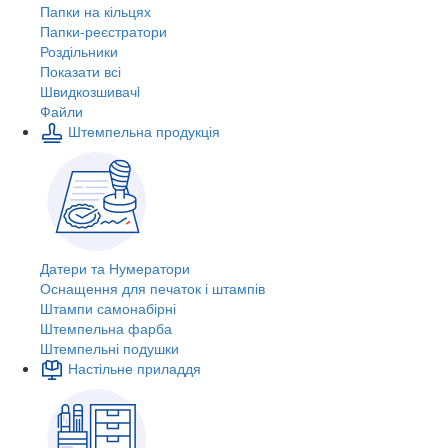
Папки на кільцях
Папки-реєстратори
Роздільники
Показати всі
Швидкозшивачi
Файли
Штемпельна продукція
Датери та Нумератори
Оснащення для печаток і штампів
Штампи самонабірні
Штемпельна фарба
Штемпельні подушки
Настільне приладдя