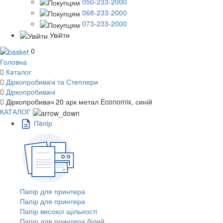
050-233-2000
068-233-2000
073-233-2000
Увійти
0
Головна
Каталог
Діркопробивачі та Степлери
Діркопробивачі
Діркопробивач 20 арк метал Economix, синій
КАТАЛОГ
Пaпiр
Папір для принтера
Папір для принтера
Папір високої щільності
Папір для принтера білий