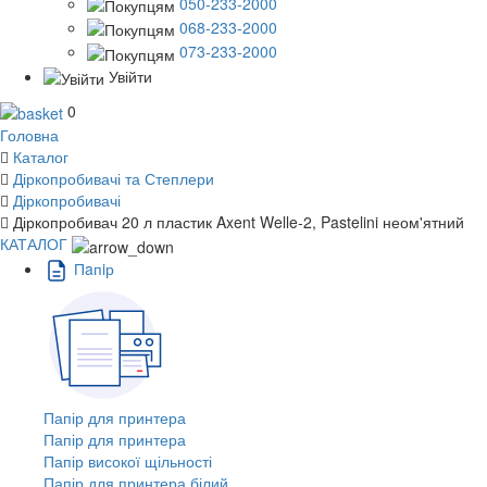
050-233-2000
068-233-2000
073-233-2000
Увійти
0
Головна
Каталог
Діркопробивачі та Степлери
Діркопробивачі
Діркопробивач 20 л пластик Axent Welle-2, Pastelini неом'ятний
КАТАЛОГ
Пaпiр
Папір для принтера
Папір для принтера
Папір високої щільності
Папір для принтера білий