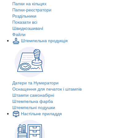
Папки на кільцях
Папки-реєстратори
Роздільники
Показати всі
Швидкозшивачi
Файли
Штемпельна продукція
Датери та Нумератори
Оснащення для печаток і штампів
Штампи самонабірні
Штемпельна фарба
Штемпельні подушки
Настільне приладдя