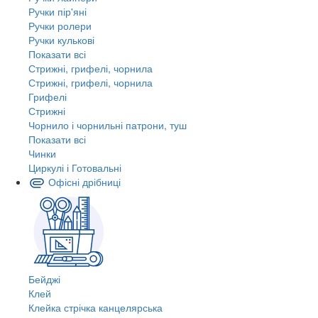
Ручки пір'яні
Ручки ролери
Ручки кулькові
Показати всі
Стрижні, грифелі, чорнила
Стрижні, грифелі, чорнила
Грифелі
Стрижні
Чорнило і чорнильні патрони, туш
Показати всі
Чинки
Циркулі і Готовальні
Офісні дрібниці
Бейджі
Клей
Клейка стрічка канцелярська