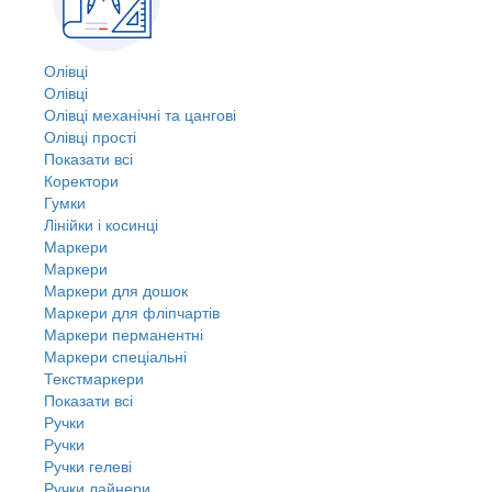
Олівці
Олівці
Олівці механічні та цангові
Олівці прості
Показати всі
Коректори
Гумки
Лінійки і косинці
Маркери
Маркери
Маркери для дошок
Маркери для фліпчартів
Маркери перманентні
Маркери спеціальні
Текстмаркери
Показати всі
Ручки
Ручки
Ручки гелеві
Ручки лайнери