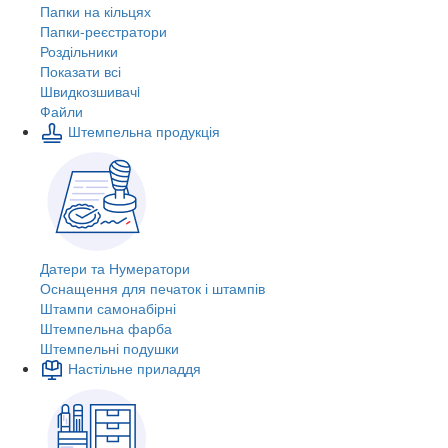
Папки на кільцях
Папки-реєстратори
Роздільники
Показати всі
Швидкозшивачi
Файли
Штемпельна продукція
Датери та Нумератори
Оснащення для печаток і штампів
Штампи самонабірні
Штемпельна фарба
Штемпельні подушки
Настільне приладдя