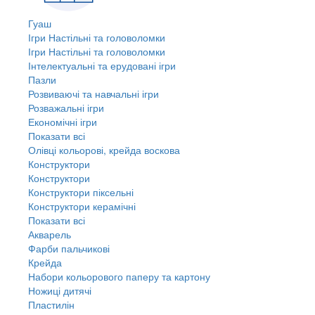
Гуаш
Ігри Настільні та головоломки
Ігри Настільні та головоломки
Інтелектуальні та ерудовані ігри
Пазли
Розвиваючі та навчальні ігри
Розважальні ігри
Економічні ігри
Показати всі
Олівці кольорові, крейда воскова
Конструктори
Конструктори
Конструктори піксельні
Конструктори керамічні
Показати всі
Акварель
Фарби пальчикові
Крейда
Набори кольорового паперу та картону
Ножиці дитячі
Пластилін