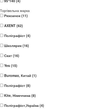
95*140 (
4
)
Торгівельна марка
Рюкзачок (
11
)
AXENT (
62
)
Поліграфіст (
4
)
Школярик (
16
)
Скат (
16
)
Yes (
15
)
Buromax, Китай (
1
)
Поліграфіст (
8
)
Kite, Німеччина (
8
)
Поліграфіст,Україна (
4
)