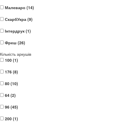
Малеваро (
14
)
СкарбУкра (
9
)
Інтердрук (
1
)
Фреш (
26
)
Кількість аркушів
100 (
1
)
176 (
8
)
80 (
10
)
64 (
2
)
96 (
45
)
200 (
1
)