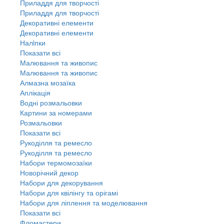
Приладдя для творчості
Приладдя для творчості
Декоративні елементи
Декоративні елементи
Налiпки
Показати всі
Малювання та живопис
Малювання та живопис
Алмазна мозаїка
Аплікація
Водні розмальовки
Картини за номерами
Розмальовки
Показати всі
Рукоділля та ремесло
Рукоділля та ремесло
Набори термомозаїки
Новорічний декор
Набори для декорування
Набори для квілінгу та орігамі
Набори для ліплення та моделювання
Показати всі
Фломастери