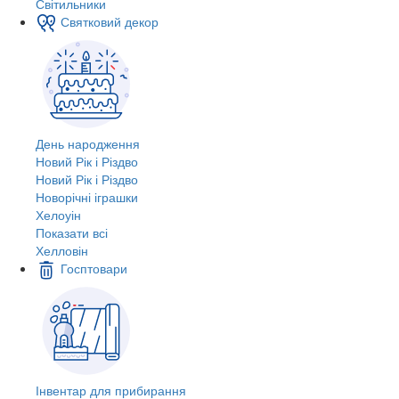
Світильники
Святковий декор
День народження
Новий Рік і Різдво
Новий Рік і Різдво
Новорічні іграшки
Хелоуін
Показати всі
Хелловін
Госптовари
Інвентар для прибирання