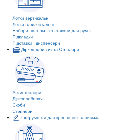
Лотки вертикальні
Лотки горизонтальні
Набори настільні та стакани для ручок
Підкладки
Підставки і диспенсери
Діркопробивачі та Степлери
Антистеплери
Діркопробивачі
Скоби
Степлери
Інструменти для креслення та письма