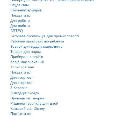
Студентам
Шкільний ярмарок
Показати всі
Для роботи
Для роботи
ARTEO
Галузева пропозиція для промисловості
Рабочее пространство ребенка
Товари для відділу маркетингу
Товари для нарад
Прибирання офісів
Колір має значення
Кольорові ідеї
Показати всі
Для творчостi
Для творчостi
8 березня
Ліквідація складу
Проводь час творчо
Різдвяна творчість для дітей
Казковий світ Disney
Показати всі