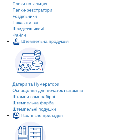
Папки на кільцях
Папки-реєстратори
Роздільники
Показати всі
Швидкозшивачi
Файли
Штемпельна продукція
Датери та Нумератори
Оснащення для печаток і штампів
Штампи самонабірні
Штемпельна фарба
Штемпельні подушки
Настільне приладдя