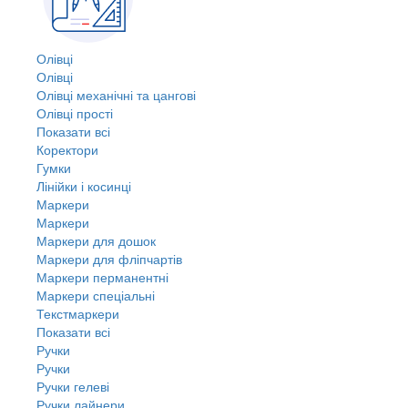
Олівці
Олівці
Олівці механічні та цангові
Олівці прості
Показати всі
Коректори
Гумки
Лінійки і косинці
Маркери
Маркери
Маркери для дошок
Маркери для фліпчартів
Маркери перманентні
Маркери спеціальні
Текстмаркери
Показати всі
Ручки
Ручки
Ручки гелеві
Ручки лайнери