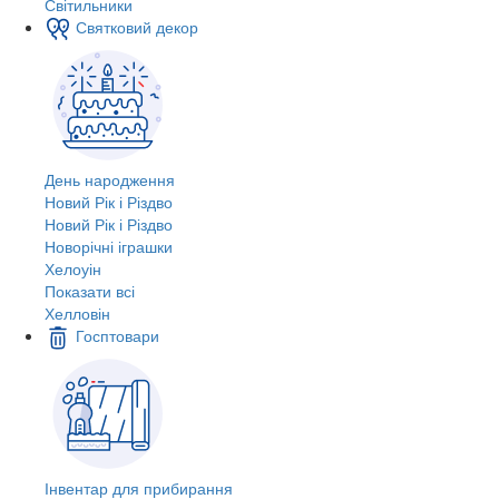
Світильники
Святковий декор
День народження
Новий Рік і Різдво
Новий Рік і Різдво
Новорічні іграшки
Хелоуін
Показати всі
Хелловін
Госптовари
Інвентар для прибирання