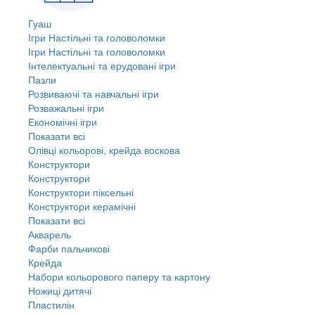
Гуаш
Ігри Настільні та головоломки
Ігри Настільні та головоломки
Інтелектуальні та ерудовані ігри
Пазли
Розвиваючі та навчальні ігри
Розважальні ігри
Економічні ігри
Показати всі
Олівці кольорові, крейда воскова
Конструктори
Конструктори
Конструктори піксельні
Конструктори керамічні
Показати всі
Акварель
Фарби пальчикові
Крейда
Набори кольорового паперу та картону
Ножиці дитячі
Пластилін