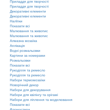
Приладдя для творчості
Приладдя для творчості
Декоративні елементи
Декоративні елементи
Налiпки
Показати всі
Малювання та живопис
Малювання та живопис
Алмазна мозаїка
Аплікація
Водні розмальовки
Картини за номерами
Розмальовки
Показати всі
Рукоділля та ремесло
Рукоділля та ремесло
Набори термомозаїки
Новорічний декор
Набори для декорування
Набори для квілінгу та орігамі
Набори для ліплення та моделювання
Показати всі
Фломастери