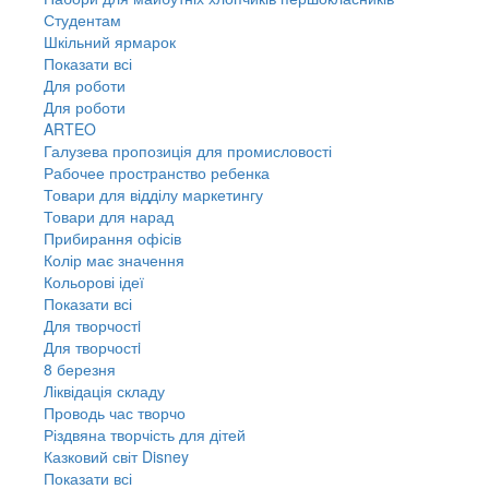
Студентам
Шкільний ярмарок
Показати всі
Для роботи
Для роботи
ARTEO
Галузева пропозиція для промисловості
Рабочее пространство ребенка
Товари для відділу маркетингу
Товари для нарад
Прибирання офісів
Колір має значення
Кольорові ідеї
Показати всі
Для творчостi
Для творчостi
8 березня
Ліквідація складу
Проводь час творчо
Різдвяна творчість для дітей
Казковий світ Disney
Показати всі