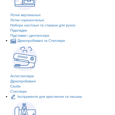
Лотки вертикальні
Лотки горизонтальні
Набори настільні та стакани для ручок
Підкладки
Підставки і диспенсери
Діркопробивачі та Степлери
Антистеплери
Діркопробивачі
Скоби
Степлери
Інструменти для креслення та письма