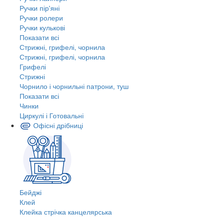
Ручки пір'яні
Ручки ролери
Ручки кулькові
Показати всі
Стрижні, грифелі, чорнила
Стрижні, грифелі, чорнила
Грифелі
Стрижні
Чорнило і чорнильні патрони, туш
Показати всі
Чинки
Циркулі і Готовальні
Офісні дрібниці
Бейджі
Клей
Клейка стрічка канцелярська