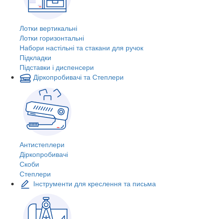
Лотки вертикальні
Лотки горизонтальні
Набори настільні та стакани для ручок
Підкладки
Підставки і диспенсери
Діркопробивачі та Степлери
Антистеплери
Діркопробивачі
Скоби
Степлери
Інструменти для креслення та письма