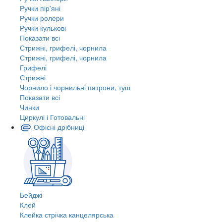
Ручки пір'яні
Ручки ролери
Ручки кулькові
Показати всі
Стрижні, грифелі, чорнила
Стрижні, грифелі, чорнила
Грифелі
Стрижні
Чорнило і чорнильні патрони, туш
Показати всі
Чинки
Циркулі і Готовальні
Офісні дрібниці
Бейджі
Клей
Клейка стрічка канцелярська