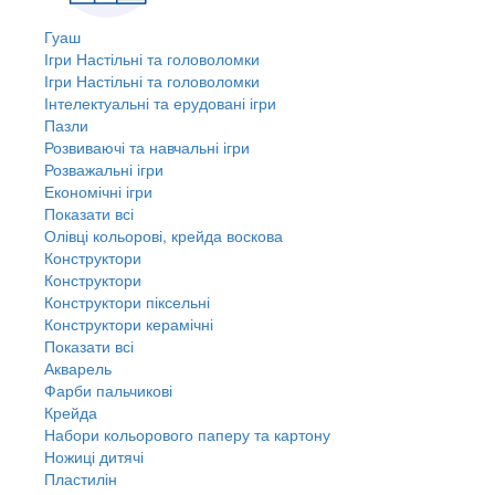
Гуаш
Ігри Настільні та головоломки
Ігри Настільні та головоломки
Інтелектуальні та ерудовані ігри
Пазли
Розвиваючі та навчальні ігри
Розважальні ігри
Економічні ігри
Показати всі
Олівці кольорові, крейда воскова
Конструктори
Конструктори
Конструктори піксельні
Конструктори керамічні
Показати всі
Акварель
Фарби пальчикові
Крейда
Набори кольорового паперу та картону
Ножиці дитячі
Пластилін