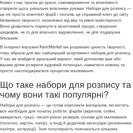
Кожен з нас прагне до краси, самовираження та можливості
створити щось унікальне власними руками. Набори для розпису —
це не просто комплект фарб і пензлів, це справжній ключ до світу
безмежної творчості, незалежно від віку та рівня майстерності.
Вони дозволяють поринути в захопливий процес створення
шедеврів, чи то для власного задоволення, чи для подарунка
близьким.
В інтернет-магазині KancMarket ми розуміємо цінність творчості,
тому зібрали для вас найширший асортимент наборів для розпису.
У нас ви знайдете ідеальний варіант, який допоможе вам або
вашим дітям розкрити художній потенціал, навчитися новому та
просто насолоджуватися процесом малювання.
Що таке набори для розпису та
чому вони такі популярні?
Набори для розпису — це готові комплекти матеріалів, які містять
все необхідне для початку роботи: фарби (акрилові, олійні,
акварельні, гуаш), пензлі різних розмірів, основи для малювання
(полотно, картон, папір), а іноді й додаткові аксесуари (розчинники,
палітри, інструкції). Їхня популярність пояснюється кількома