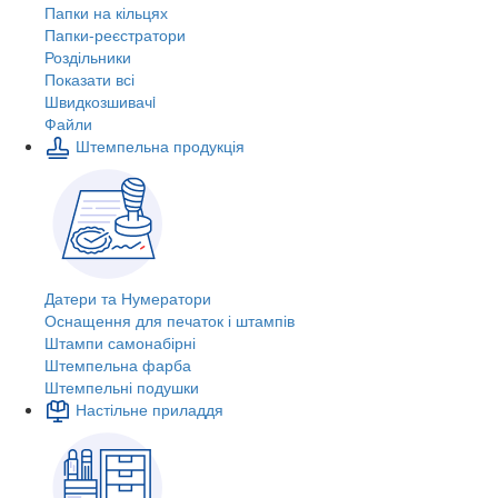
Папки на кільцях
Папки-реєстратори
Роздільники
Показати всі
Швидкозшивачi
Файли
Штемпельна продукція
Датери та Нумератори
Оснащення для печаток і штампів
Штампи самонабірні
Штемпельна фарба
Штемпельні подушки
Настільне приладдя