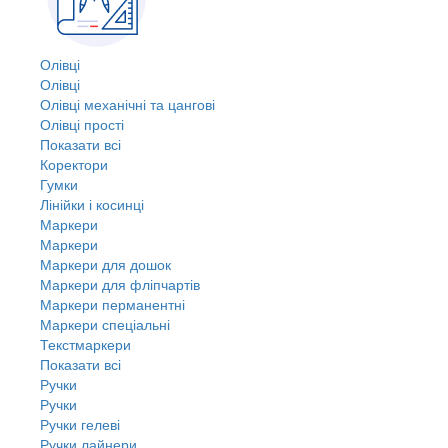
Олівці
Олівці
Олівці механічні та цангові
Олівці прості
Показати всі
Коректори
Гумки
Лінійки і косинці
Маркери
Маркери
Маркери для дошок
Маркери для фліпчартів
Маркери перманентні
Маркери спеціальні
Текстмаркери
Показати всі
Ручки
Ручки
Ручки гелеві
Ручки лайнери