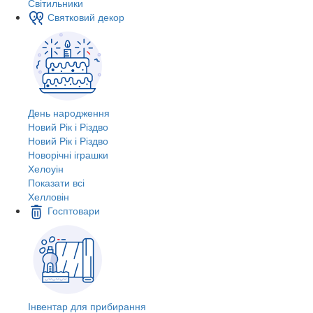
Світильники
Святковий декор
День народження
Новий Рік і Різдво
Новий Рік і Різдво
Новорічні іграшки
Хелоуін
Показати всі
Хелловін
Госптовари
Інвентар для прибирання