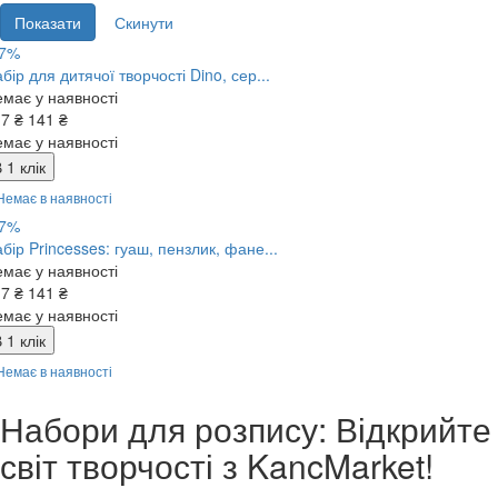
17%
бір для дитячої творчості Dino, сер...
має у наявності
17 ₴
141 ₴
має у наявності
 1 клік
Немає в наявності
17%
бір Princesses: гуаш, пензлик, фане...
має у наявності
17 ₴
141 ₴
має у наявності
 1 клік
Немає в наявності
Набори для розпису: Відкрийте
світ творчості з KancMarket!