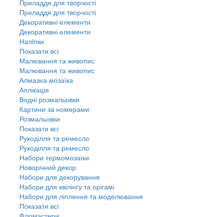
Приладдя для творчості
Приладдя для творчості
Декоративні елементи
Декоративні елементи
Налiпки
Показати всі
Малювання та живопис
Малювання та живопис
Алмазна мозаїка
Аплікація
Водні розмальовки
Картини за номерами
Розмальовки
Показати всі
Рукоділля та ремесло
Рукоділля та ремесло
Набори термомозаїки
Новорічний декор
Набори для декорування
Набори для квілінгу та орігамі
Набори для ліплення та моделювання
Показати всі
Фломастери