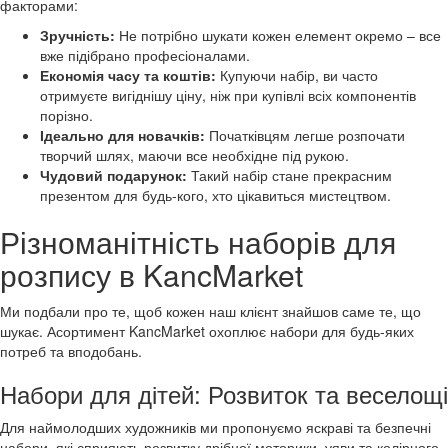
факторами:
Зручність:
Не потрібно шукати кожен елемент окремо – все
вже підібрано професіоналами.
Економія часу та коштів:
Купуючи набір, ви часто
отримуєте вигіднішу ціну, ніж при купівлі всіх компонентів
порізно.
Ідеально для новачків:
Початківцям легше розпочати
творчий шлях, маючи все необхідне під рукою.
Чудовий подарунок:
Такий набір стане прекрасним
презентом для будь-кого, хто цікавиться мистецтвом.
Різноманітність наборів для
розпису в KancMarket
Ми подбали про те, щоб кожен наш клієнт знайшов саме те, що
шукає. Асортимент KancMarket охоплює набори для будь-яких
потреб та вподобань.
Набори для дітей: Розвиток та веселощі
Для наймолодших художників ми пропонуємо яскраві та безпечні
набори, які сприяють розвитку дрібної моторики, уяви та колірного