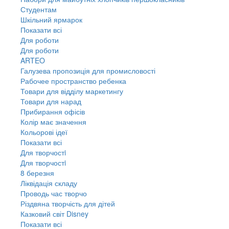
Студентам
Шкільний ярмарок
Показати всі
Для роботи
Для роботи
ARTEO
Галузева пропозиція для промисловості
Рабочее пространство ребенка
Товари для відділу маркетингу
Товари для нарад
Прибирання офісів
Колір має значення
Кольорові ідеї
Показати всі
Для творчостi
Для творчостi
8 березня
Ліквідація складу
Проводь час творчо
Різдвяна творчість для дітей
Казковий світ Disney
Показати всі