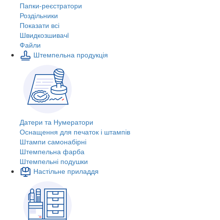
Папки-реєстратори
Роздільники
Показати всі
Швидкозшивачi
Файли
Штемпельна продукція
Датери та Нумератори
Оснащення для печаток і штампів
Штампи самонабірні
Штемпельна фарба
Штемпельні подушки
Настільне приладдя