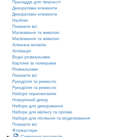
Приладдя для творчості
Декоративні елементи
Декоративні елементи
Налiпки
Показати всі
Малювання та живопис
Малювання та живопис
Алмазна мозаїка
Аплікація
Водні розмальовки
Картини за номерами
Розмальовки
Показати всі
Рукоділля та ремесло
Рукоділля та ремесло
Набори термомозаїки
Новорічний декор
Набори для декорування
Набори для квілінгу та орігамі
Набори для ліплення та моделювання
Показати всі
Фломастери
Сувенірна продукція