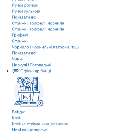
Ручки ролери
Ручки кулькові
Показати всі
Стрижні, грифелі, чорнила
Стрижні, грифелі, чорнила
Грифелі
Стрижні
Чорнило і чорнильні патрони, туш
Показати всі
Чинки
Циркулі і Готовальні
Офісні дрібниці
Бейджі
Клей
Клейка стрічка канцелярська
Ножі канцелярські