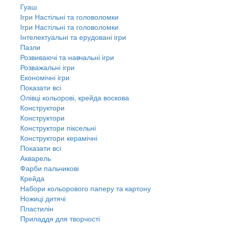
Гуаш
Ігри Настільні та головоломки
Ігри Настільні та головоломки
Інтелектуальні та ерудовані ігри
Пазли
Розвиваючі та навчальні ігри
Розважальні ігри
Економічні ігри
Показати всі
Олівці кольорові, крейда воскова
Конструктори
Конструктори
Конструктори піксельні
Конструктори керамічні
Показати всі
Акварель
Фарби пальчикові
Крейда
Набори кольорового паперу та картону
Ножиці дитячі
Пластилін
Приладдя для творчості