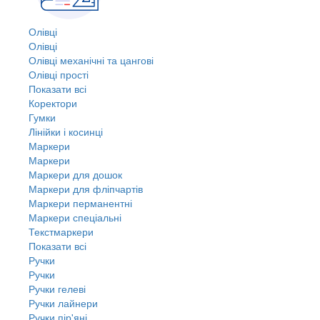
Олівці
Олівці
Олівці механічні та цангові
Олівці прості
Показати всі
Коректори
Гумки
Лінійки і косинці
Маркери
Маркери
Маркери для дошок
Маркери для фліпчартів
Маркери перманентні
Маркери спеціальні
Текстмаркери
Показати всі
Ручки
Ручки
Ручки гелеві
Ручки лайнери
Ручки пір'яні