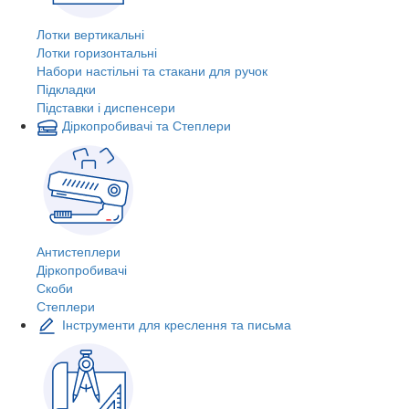
Лотки вертикальні
Лотки горизонтальні
Набори настільні та стакани для ручок
Підкладки
Підставки і диспенсери
Діркопробивачі та Степлери
Антистеплери
Діркопробивачі
Скоби
Степлери
Інструменти для креслення та письма