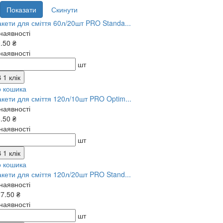
кети для сміття 60л/20шт PRO Standa...
наявності
.50 ₴
наявності
шт
 1 клік
о кошика
кети для сміття 120л/10шт PRO Optim...
наявності
.50 ₴
наявності
шт
 1 клік
о кошика
кети для сміття 120л/20шт PRO Stand...
наявності
7.50 ₴
наявності
шт