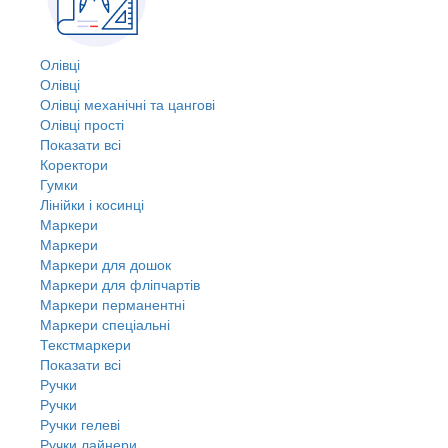
Олівці
Олівці
Олівці механічні та цангові
Олівці прості
Показати всі
Коректори
Гумки
Лінійки і косинці
Маркери
Маркери
Маркери для дошок
Маркери для фліпчартів
Маркери перманентні
Маркери спеціальні
Текстмаркери
Показати всі
Ручки
Ручки
Ручки гелеві
Ручки лайнери