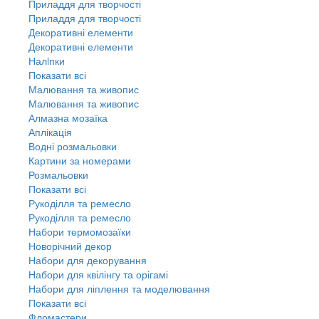
Приладдя для творчості
Приладдя для творчості
Декоративні елементи
Декоративні елементи
Налiпки
Показати всі
Малювання та живопис
Малювання та живопис
Алмазна мозаїка
Аплікація
Водні розмальовки
Картини за номерами
Розмальовки
Показати всі
Рукоділля та ремесло
Рукоділля та ремесло
Набори термомозаїки
Новорічний декор
Набори для декорування
Набори для квілінгу та орігамі
Набори для ліплення та моделювання
Показати всі
Фломастери