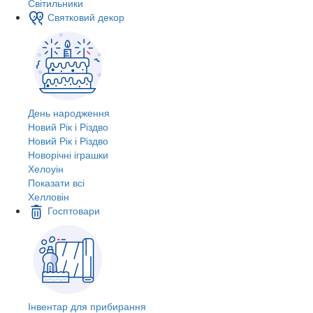
Світильники
Святковий декор
День народження
Новий Рік і Різдво
Новий Рік і Різдво
Новорічні іграшки
Хелоуін
Показати всі
Хелловін
Госптовари
Інвентар для прибирання