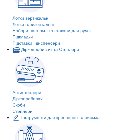
Лотки вертикальні
Лотки горизонтальні
Набори настільні та стакани для ручок
Підкладки
Підставки і диспенсери
Діркопробивачі та Степлери
Антистеплери
Діркопробивачі
Скоби
Степлери
Інструменти для креслення та письма