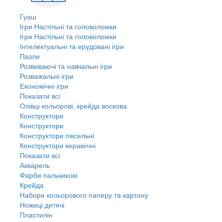
Гуаш
Ігри Настільні та головоломки
Ігри Настільні та головоломки
Інтелектуальні та ерудовані ігри
Пазли
Розвиваючі та навчальні ігри
Розважальні ігри
Економічні ігри
Показати всі
Олівці кольорові, крейда воскова
Конструктори
Конструктори
Конструктори піксельні
Конструктори керамічні
Показати всі
Акварель
Фарби пальчикові
Крейда
Набори кольорового паперу та картону
Ножиці дитячі
Пластилін