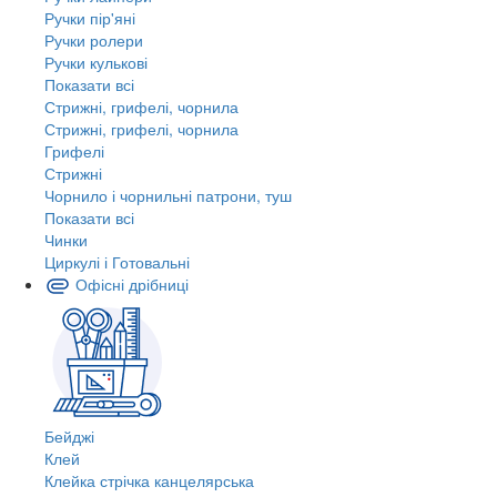
Ручки пір'яні
Ручки ролери
Ручки кулькові
Показати всі
Стрижні, грифелі, чорнила
Стрижні, грифелі, чорнила
Грифелі
Стрижні
Чорнило і чорнильні патрони, туш
Показати всі
Чинки
Циркулі і Готовальні
Офісні дрібниці
Бейджі
Клей
Клейка стрічка канцелярська