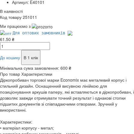
Артикул: E40101
В наявності
Код товару 251011
Ми працюємо з
Для оптових замовників
61.50 ₴
До кошику
В 1 клік
Мінімальна сума замовлення:
600 ₴
Про товар
Характеристики
Діркопробивач торгової марки Economix має металевий корпус і
стильний дизайн. Оснащенний висувною лінійкою для
позиціонування аркушів паперу, які вставляються в діркопробивач, і
дозволяє завжди отримувати точний результат і однакові стопки
підшитих документів зі співпадаючими отворами. Зручний у
використанні.
Характеристики:
• матеріал корпусу - метал;
• матеріал робочих механизмів – метал;