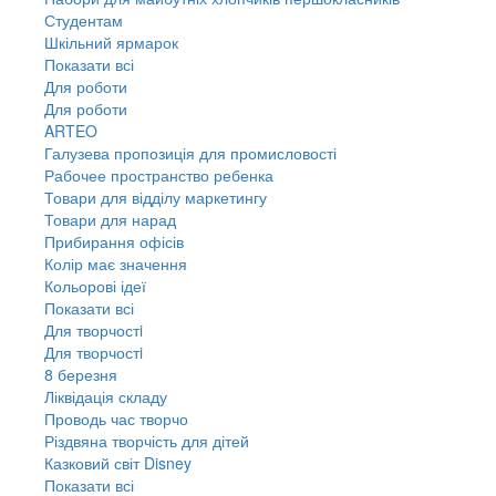
Студентам
Шкільний ярмарок
Показати всі
Для роботи
Для роботи
ARTEO
Галузева пропозиція для промисловості
Рабочее пространство ребенка
Товари для відділу маркетингу
Товари для нарад
Прибирання офісів
Колір має значення
Кольорові ідеї
Показати всі
Для творчостi
Для творчостi
8 березня
Ліквідація складу
Проводь час творчо
Різдвяна творчість для дітей
Казковий світ Disney
Показати всі