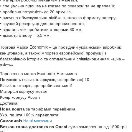
• спеціальна підошва не ковзає по поверхні та не дряпає її;
• пробивна потужність до 20 аркушів;
• висувна обмежувальна лінійка зі шкалою формату паперу;
• зручний резервуар для паперових решток;
• відстань між пробитими отворами 80 мм;
• діаметр отвору – 5,5 мм.
Торгова марка Economix – це провідний український виробник
канцтоварів, а також імпортер європейської продукції з
багаторічною історією та оптимальним співвідношенням «ціна –
якість».
Торгівельна марка
Economix,Німеччина
Потужність (кількість аркушів, які пробиває)
10
Кількість отворів, що пробиваються
2
Матеріал корпусу
метал
Колір корпусу
Асорті
Доставка
Нова пошта
за тарифами перевізника
Укр. пошта
100% передплата
Самовивіз
Наші магазини
Безкоштовна доставка по Одесі
сума замовлення від 1500 грн