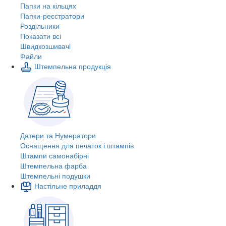
Папки на кільцях
Папки-реєстратори
Роздільники
Показати всі
Швидкозшивачi
Файли
Штемпельна продукція
Датери та Нумератори
Оснащення для печаток і штампів
Штампи самонабірні
Штемпельна фарба
Штемпельні подушки
Настільне приладдя