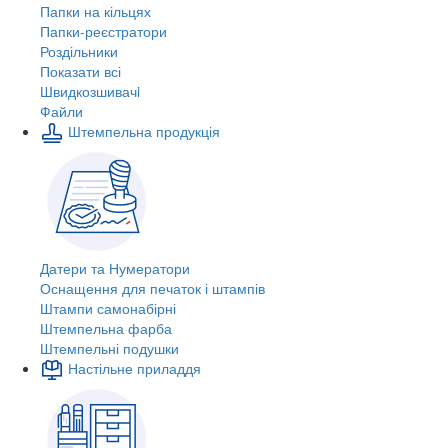
Папки на кільцях
Папки-реєстратори
Роздільники
Показати всі
Швидкозшивачi
Файли
Штемпельна продукція
Датери та Нумератори
Оснащення для печаток і штампів
Штампи самонабірні
Штемпельна фарба
Штемпельні подушки
Настільне приладдя