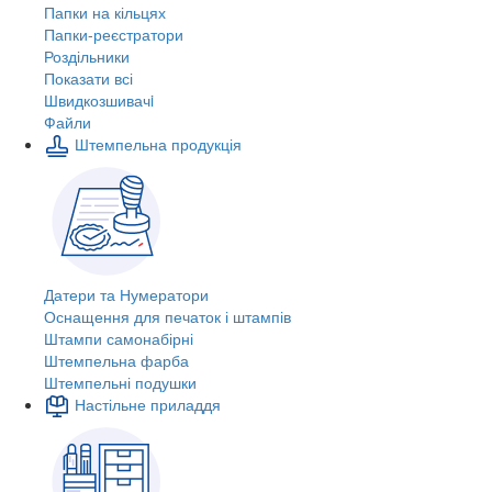
Папки на кільцях
Папки-реєстратори
Роздільники
Показати всі
Швидкозшивачi
Файли
Штемпельна продукція
Датери та Нумератори
Оснащення для печаток і штампів
Штампи самонабірні
Штемпельна фарба
Штемпельні подушки
Настільне приладдя