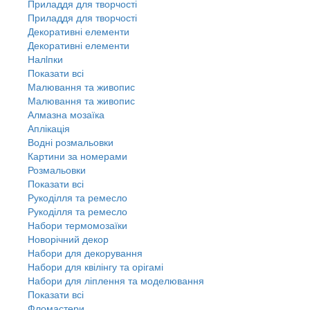
Приладдя для творчості
Приладдя для творчості
Декоративні елементи
Декоративні елементи
Налiпки
Показати всі
Малювання та живопис
Малювання та живопис
Алмазна мозаїка
Аплікація
Водні розмальовки
Картини за номерами
Розмальовки
Показати всі
Рукоділля та ремесло
Рукоділля та ремесло
Набори термомозаїки
Новорічний декор
Набори для декорування
Набори для квілінгу та орігамі
Набори для ліплення та моделювання
Показати всі
Фломастери