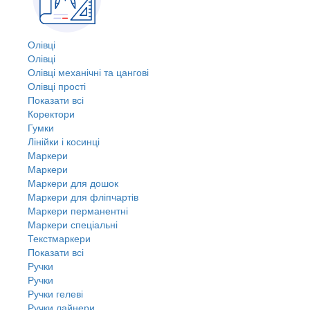
Олівці
Олівці
Олівці механічні та цангові
Олівці прості
Показати всі
Коректори
Гумки
Лінійки і косинці
Маркери
Маркери
Маркери для дошок
Маркери для фліпчартів
Маркери перманентні
Маркери спеціальні
Текстмаркери
Показати всі
Ручки
Ручки
Ручки гелеві
Ручки лайнери