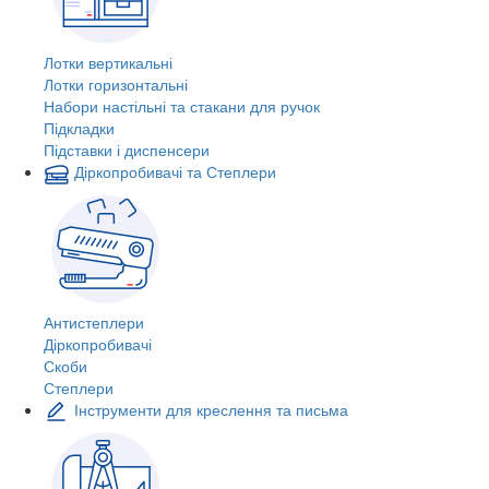
Лотки вертикальні
Лотки горизонтальні
Набори настільні та стакани для ручок
Підкладки
Підставки і диспенсери
Діркопробивачі та Степлери
Антистеплери
Діркопробивачі
Скоби
Степлери
Інструменти для креслення та письма