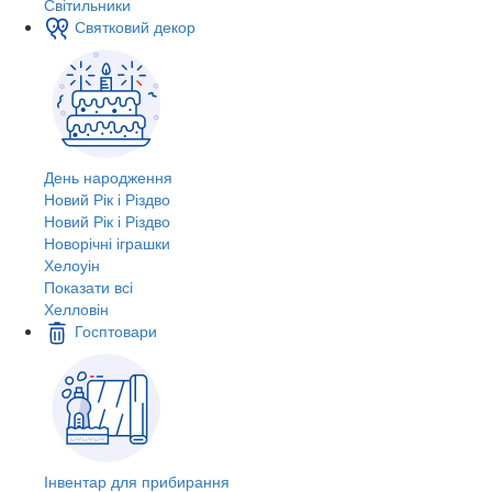
Світильники
Святковий декор
День народження
Новий Рік і Різдво
Новий Рік і Різдво
Новорічні іграшки
Хелоуін
Показати всі
Хелловін
Госптовари
Інвентар для прибирання