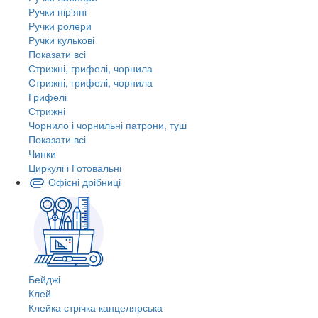
Ручки пір'яні
Ручки ролери
Ручки кулькові
Показати всі
Стрижні, грифелі, чорнила
Стрижні, грифелі, чорнила
Грифелі
Стрижні
Чорнило і чорнильні патрони, туш
Показати всі
Чинки
Циркулі і Готовальні
Офісні дрібниці
Бейджі
Клей
Клейка стрічка канцелярська