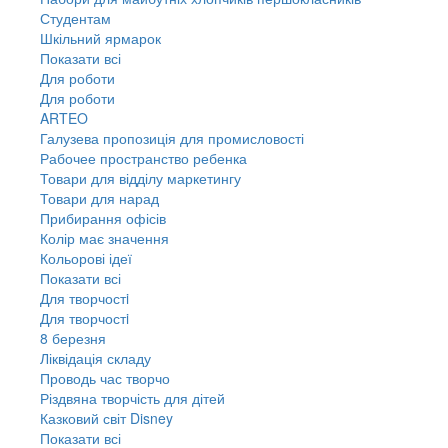
Студентам
Шкільний ярмарок
Показати всі
Для роботи
Для роботи
ARTEO
Галузева пропозиція для промисловості
Рабочее пространство ребенка
Товари для відділу маркетингу
Товари для нарад
Прибирання офісів
Колір має значення
Кольорові ідеї
Показати всі
Для творчостi
Для творчостi
8 березня
Ліквідація складу
Проводь час творчо
Різдвяна творчість для дітей
Казковий світ Disney
Показати всі