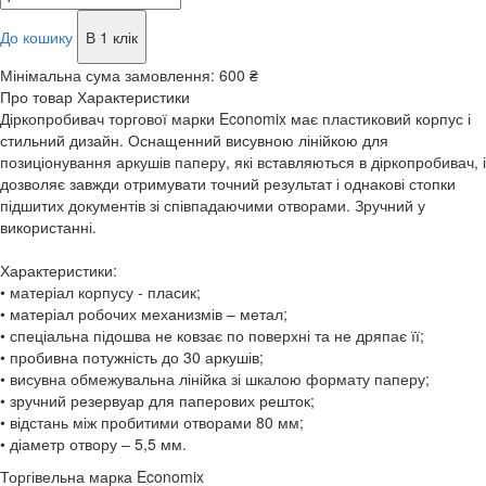
До кошику
В 1 клік
Мінімальна сума замовлення:
600 ₴
Про товар
Характеристики
Діркопробивач торгової марки Economix має пластиковий корпус і
стильний дизайн. Оснащенний висувною лінійкою для
позиціонування аркушів паперу, які вставляються в діркопробивач, і
дозволяє завжди отримувати точний результат і однакові стопки
підшитих документів зі співпадаючими отворами. Зручний у
використанні.
Характеристики:
• матеріал корпусу - пласик;
• матеріал робочих механизмів – метал;
• спеціальна підошва не ковзає по поверхні та не дряпає її;
• пробивна потужність до 30 аркушів;
• висувна обмежувальна лінійка зі шкалою формату паперу;
• зручний резервуар для паперових решток;
• відстань між пробитими отворами 80 мм;
• діаметр отвору – 5,5 мм.
Торгівельна марка
Economix