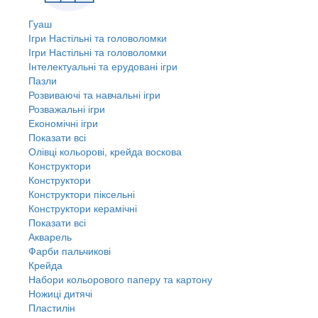
Гуаш
Ігри Настільні та головоломки
Ігри Настільні та головоломки
Інтелектуальні та ерудовані ігри
Пазли
Розвиваючі та навчальні ігри
Розважальні ігри
Економічні ігри
Показати всі
Олівці кольорові, крейда воскова
Конструктори
Конструктори
Конструктори піксельні
Конструктори керамічні
Показати всі
Акварель
Фарби пальчикові
Крейда
Набори кольорового паперу та картону
Ножиці дитячі
Пластилін