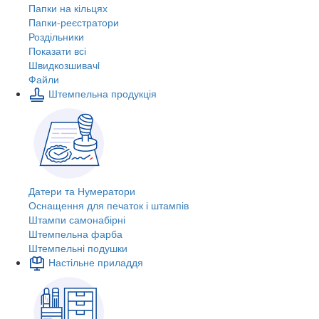
Папки на кільцях
Папки-реєстратори
Роздільники
Показати всі
Швидкозшивачi
Файли
Штемпельна продукція
Датери та Нумератори
Оснащення для печаток і штампів
Штампи самонабірні
Штемпельна фарба
Штемпельні подушки
Настільне приладдя