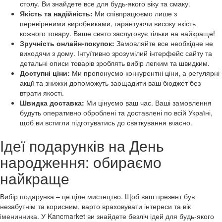
столу. Ви знайдете все для будь-якого віку та смаку.
Якість та надійність:
Ми співпрацюємо лише з
перевіреними виробниками, гарантуючи високу якість
кожного товару. Ваше свято заслуговує тільки на найкраще!
Зручність онлайн-покупок:
Замовляйте все необхідне не
виходячи з дому. Інтуїтивно зрозумілий інтерфейс сайту та
детальні описи товарів зроблять вибір легким та швидким.
Доступні ціни:
Ми пропонуємо конкурентні ціни, а регулярні
акції та знижки допоможуть заощадити ваш бюджет без
втрати якості.
Швидка доставка:
Ми цінуємо ваш час. Ваші замовлення
будуть оперативно оброблені та доставлені по всій Україні,
щоб ви встигли підготуватись до святкування вчасно.
Ідеї подарунків на День
народження: обираємо
найкраще
Вибір подарунка – це ціле мистецтво. Щоб ваш презент був
незабутнім та корисним, варто враховувати інтереси та вік
іменинника. У Kancmarket ви знайдете безліч ідей для будь-якого