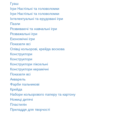
Гуаш
Ігри Настільні та головоломки
Ігри Настільні та головоломки
Інтелектуальні та ерудовані ігри
Пазли
Розвиваючі та навчальні ігри
Розважальні ігри
Економічні ігри
Показати всі
Олівці кольорові, крейда воскова
Конструктори
Конструктори
Конструктори піксельні
Конструктори керамічні
Показати всі
Акварель
Фарби пальчикові
Крейда
Набори кольорового паперу та картону
Ножиці дитячі
Пластилін
Приладдя для творчості