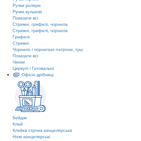
Ручки ролери
Ручки кулькові
Показати всі
Стрижні, грифелі, чорнила
Стрижні, грифелі, чорнила
Грифелі
Стрижні
Чорнило і чорнильні патрони, туш
Показати всі
Чинки
Циркулі і Готовальні
Офісні дрібниці
Бейджі
Клей
Клейка стрічка канцелярська
Ножі канцелярські