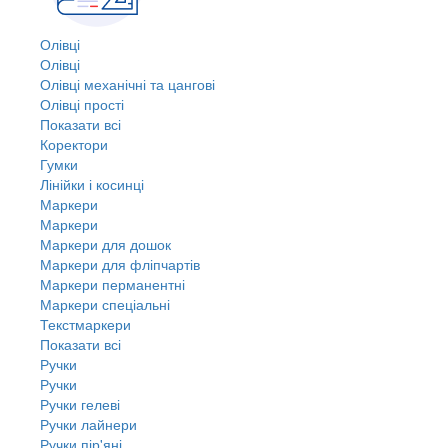
Олівці
Олівці
Олівці механічні та цангові
Олівці прості
Показати всі
Коректори
Гумки
Лінійки і косинці
Маркери
Маркери
Маркери для дошок
Маркери для фліпчартів
Маркери перманентні
Маркери спеціальні
Текстмаркери
Показати всі
Ручки
Ручки
Ручки гелеві
Ручки лайнери
Ручки пір'яні