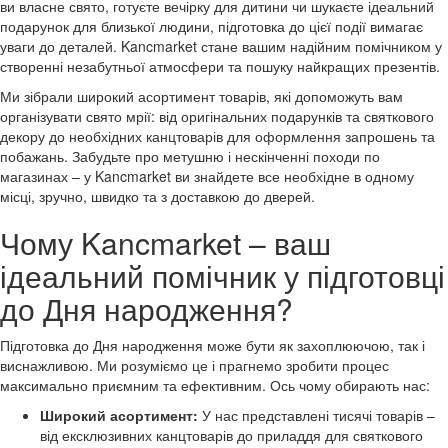
ви власне свято, готуєте вечірку для дитини чи шукаєте ідеальний
подарунок для близької людини, підготовка до цієї події вимагає
уваги до деталей. Kancmarket стане вашим надійним помічником у
створенні незабутньої атмосфери та пошуку найкращих презентів.
Ми зібрали широкий асортимент товарів, які допоможуть вам
організувати свято мрії: від оригінальних подарунків та святкового
декору до необхідних канцтоварів для оформлення запрошень та
побажань. Забудьте про метушню і нескінченні походи по
магазинах – у Kancmarket ви знайдете все необхідне в одному
місці, зручно, швидко та з доставкою до дверей.
Чому Kancmarket – ваш
ідеальний помічник у підготовці
до Дня народження?
Підготовка до Дня народження може бути як захоплюючою, так і
виснажливою. Ми розуміємо це і прагнемо зробити процес
максимально приємним та ефективним. Ось чому обирають нас:
Широкий асортимент:
У нас представлені тисячі товарів –
від ексклюзивних канцтоварів до приладдя для святкового