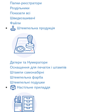
Папки-реєстратори
Роздільники
Показати всі
Швидкозшивачi
Файли
Штемпельна продукція
Датери та Нумератори
Оснащення для печаток і штампів
Штампи самонабірні
Штемпельна фарба
Штемпельні подушки
Настільне приладдя