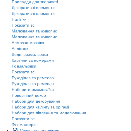
Приладдя для творчості
Декоративні елементи
Декоративні елементи
Налiпки
Показати всі
Малювання та живопис
Малювання та живопис
Алмазна мозаїка
Аплікація
Водні розмальовки
Картини за номерами
Розмальовки
Показати всі
Рукоділля та ремесло
Рукоділля та ремесло
Набори термомозаїки
Новорічний декор
Набори для декорування
Набори для квілінгу та орігамі
Набори для ліплення та моделювання
Показати всі
Фломастери
Сувенірна продукція