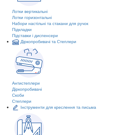
Лотки вертикальні
Лотки горизонтальні
Набори настільні та стакани для ручок
Підкладки
Підставки і диспенсери
Діркопробивачі та Степлери
Антистеплери
Діркопробивачі
Скоби
Степлери
Інструменти для креслення та письма