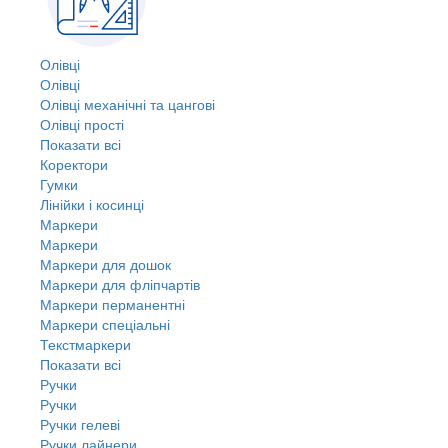
Олівці
Олівці
Олівці механічні та цангові
Олівці прості
Показати всі
Коректори
Гумки
Лінійки і косинці
Маркери
Маркери
Маркери для дошок
Маркери для фліпчартів
Маркери перманентні
Маркери спеціальні
Текстмаркери
Показати всі
Ручки
Ручки
Ручки гелеві
Ручки лайнери