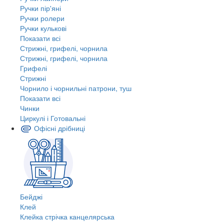
Ручки пір'яні
Ручки ролери
Ручки кулькові
Показати всі
Стрижні, грифелі, чорнила
Стрижні, грифелі, чорнила
Грифелі
Стрижні
Чорнило і чорнильні патрони, туш
Показати всі
Чинки
Циркулі і Готовальні
Офісні дрібниці
Бейджі
Клей
Клейка стрічка канцелярська