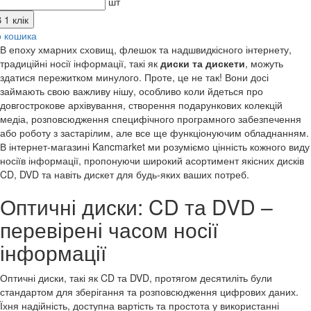
шт
 1 клік
о кошика
В епоху хмарних сховищ, флешок та надшвидкісного інтернету,
традиційні носії інформації, такі як
диски та дискети
, можуть
здатися пережитком минулого. Проте, це не так! Вони досі
займають свою важливу нішу, особливо коли йдеться про
довгострокове архівування, створення подарункових колекцій
медіа, розповсюдження специфічного програмного забезпечення
або роботу з застарілим, але все ще функціонуючим обладнанням.
В інтернет-магазині Kancmarket ми розуміємо цінність кожного виду
носіїв інформації, пропонуючи широкий асортимент якісних дисків
CD, DVD та навіть дискет для будь-яких ваших потреб.
Оптичні диски: CD та DVD –
перевірені часом носії
інформації
Оптичні диски, такі як CD та DVD, протягом десятиліть були
стандартом для зберігання та розповсюдження цифрових даних.
Їхня надійність, доступна вартість та простота у використанні