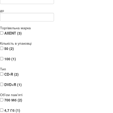
до
Торгівельна марка
AXENT (
3
)
Кількість в упаковці
50 (
2
)
100 (
1
)
Тип
CD-R (
2
)
DVD+R (
1
)
Об'єм пам'яті
700 Мб (
2
)
4,7 Гб (
1
)