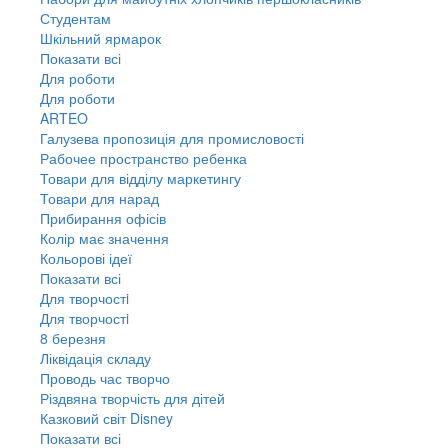
Студентам
Шкільний ярмарок
Показати всі
Для роботи
Для роботи
ARTEO
Галузева пропозиція для промисловості
Рабочее пространство ребенка
Товари для відділу маркетингу
Товари для нарад
Прибирання офісів
Колір має значення
Кольорові ідеї
Показати всі
Для творчостi
Для творчостi
8 березня
Ліквідація складу
Проводь час творчо
Різдвяна творчість для дітей
Казковий світ Disney
Показати всі