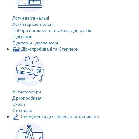
Лотки вертикальні
Лотки горизонтальні
Набори настільні та стакани для ручок
Підкладки
Підставки і диспенсери
Діркопробивачі та Степлери
Антистеплери
Діркопробивачі
Скоби
Степлери
Інструменти для креслення та письма