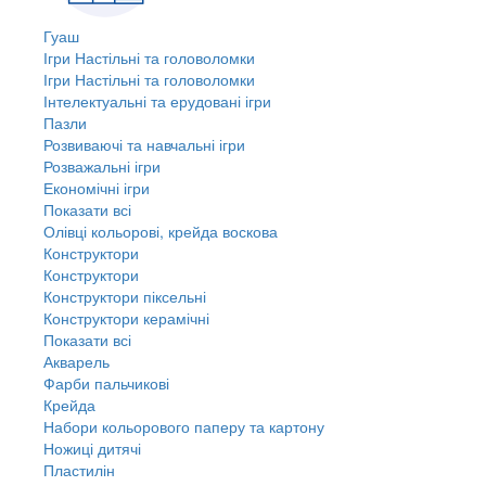
Гуаш
Ігри Настільні та головоломки
Ігри Настільні та головоломки
Інтелектуальні та ерудовані ігри
Пазли
Розвиваючі та навчальні ігри
Розважальні ігри
Економічні ігри
Показати всі
Олівці кольорові, крейда воскова
Конструктори
Конструктори
Конструктори піксельні
Конструктори керамічні
Показати всі
Акварель
Фарби пальчикові
Крейда
Набори кольорового паперу та картону
Ножиці дитячі
Пластилін