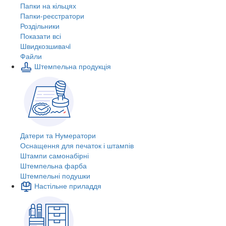
Папки на кільцях
Папки-реєстратори
Роздільники
Показати всі
Швидкозшивачi
Файли
Штемпельна продукція
Датери та Нумератори
Оснащення для печаток і штампів
Штампи самонабірні
Штемпельна фарба
Штемпельні подушки
Настільне приладдя