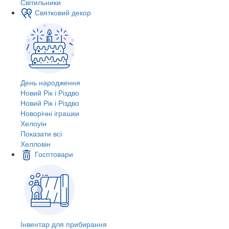
Світильники
Святковий декор
День народження
Новий Рік і Різдво
Новий Рік і Різдво
Новорічні іграшки
Хелоуін
Показати всі
Хелловін
Госптовари
Інвентар для прибирання