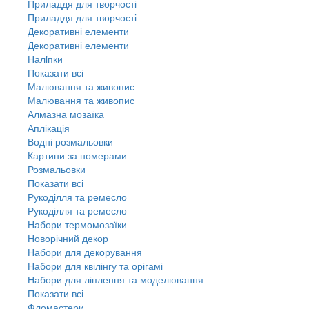
Приладдя для творчості
Приладдя для творчості
Декоративні елементи
Декоративні елементи
Налiпки
Показати всі
Малювання та живопис
Малювання та живопис
Алмазна мозаїка
Аплікація
Водні розмальовки
Картини за номерами
Розмальовки
Показати всі
Рукоділля та ремесло
Рукоділля та ремесло
Набори термомозаїки
Новорічний декор
Набори для декорування
Набори для квілінгу та орігамі
Набори для ліплення та моделювання
Показати всі
Фломастери