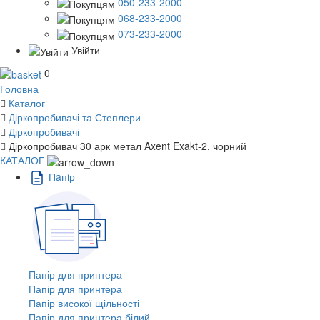
050-233-2000
068-233-2000
073-233-2000
Увійти
0
Головна
Каталог
Діркопробивачі та Степлери
Діркопробивачі
Діркопробивач 30 арк метал Axent Exakt-2, чорний
КАТАЛОГ
Пaпiр
Папір для принтера
Папір для принтера
Папір високої щільності
Папір для принтера білий