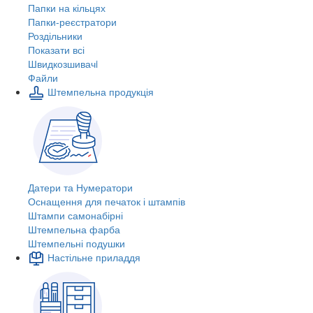
Папки на кільцях
Папки-реєстратори
Роздільники
Показати всі
Швидкозшивачi
Файли
Штемпельна продукція
Датери та Нумератори
Оснащення для печаток і штампів
Штампи самонабірні
Штемпельна фарба
Штемпельні подушки
Настільне приладдя