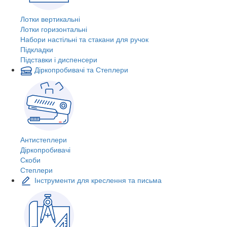
Лотки вертикальні
Лотки горизонтальні
Набори настільні та стакани для ручок
Підкладки
Підставки і диспенсери
Діркопробивачі та Степлери
Антистеплери
Діркопробивачі
Скоби
Степлери
Інструменти для креслення та письма