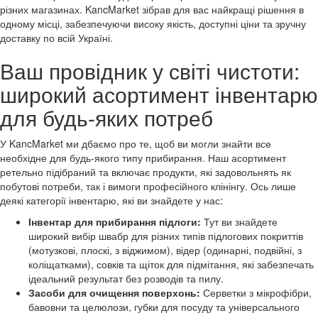
різних магазинах. KancMarket зібрав для вас найкращі рішення в
одному місці, забезпечуючи високу якість, доступні ціни та зручну
доставку по всій Україні.
Ваш провідник у світі чистоти:
широкий асортимент інвентарю
для будь-яких потреб
У KancMarket ми дбаємо про те, щоб ви могли знайти все
необхідне для будь-якого типу прибирання. Наш асортимент
ретельно підібраний та включає продукти, які задовольнять як
побутові потреби, так і вимоги професійного клінінгу. Ось лише
деякі категорії інвентарю, які ви знайдете у нас:
Інвентар для прибирання підлоги:
Тут ви знайдете
широкий вибір швабр для різних типів підлогових покриттів
(мотузкові, плоскі, з віджимом), відер (одинарні, подвійні, з
коліщатками), совків та щіток для підмітання, які забезпечать
ідеальний результат без розводів та пилу.
Засоби для очищення поверхонь:
Серветки з мікрофібри,
бавовни та целюлози, губки для посуду та універсального