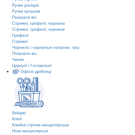
Ручки ролери
Ручки кулькові
Показати всі
Стрижні, грифелі, чорнила
Стрижні, грифелі, чорнила
Грифелі
Стрижні
Чорнило і чорнильні патрони, туш
Показати всі
Чинки
Циркулі і Готовальні
Офісні дрібниці
Бейджі
Клей
Клейка стрічка канцелярська
Ножі канцелярські