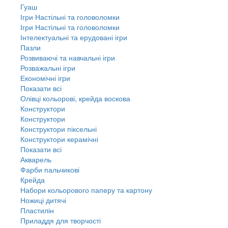
Гуаш
Ігри Настільні та головоломки
Ігри Настільні та головоломки
Інтелектуальні та ерудовані ігри
Пазли
Розвиваючі та навчальні ігри
Розважальні ігри
Економічні ігри
Показати всі
Олівці кольорові, крейда воскова
Конструктори
Конструктори
Конструктори піксельні
Конструктори керамічні
Показати всі
Акварель
Фарби пальчикові
Крейда
Набори кольорового паперу та картону
Ножиці дитячі
Пластилін
Приладдя для творчості