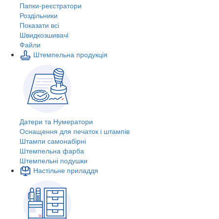
Папки-реєстратори
Роздільники
Показати всі
Швидкозшивачi
Файли
Штемпельна продукція
Датери та Нумератори
Оснащення для печаток і штампів
Штампи самонабірні
Штемпельна фарба
Штемпельні подушки
Настільне приладдя