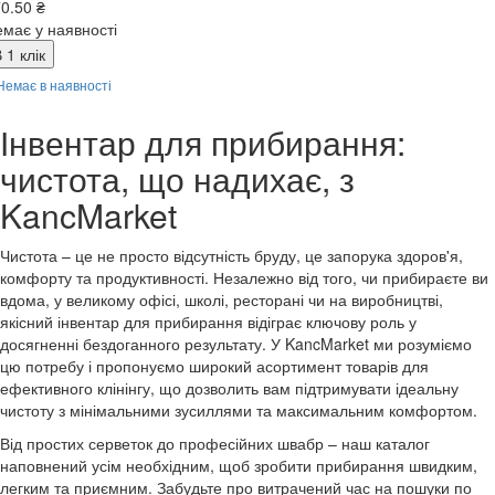
0.50 ₴
має у наявності
 1 клік
Немає в наявності
Інвентар для прибирання:
чистота, що надихає, з
KancMarket
Чистота – це не просто відсутність бруду, це запорука здоров'я,
комфорту та продуктивності. Незалежно від того, чи прибираєте ви
вдома, у великому офісі, школі, ресторані чи на виробництві,
якісний інвентар для прибирання відіграє ключову роль у
досягненні бездоганного результату. У KancMarket ми розуміємо
цю потребу і пропонуємо широкий асортимент товарів для
ефективного клінінгу, що дозволить вам підтримувати ідеальну
чистоту з мінімальними зусиллями та максимальним комфортом.
Від простих серветок до професійних швабр – наш каталог
наповнений усім необхідним, щоб зробити прибирання швидким,
легким та приємним. Забудьте про витрачений час на пошуки по