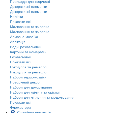
Приладдя для творчості
Декоративні елементи
Декоративні елементи
Налiпки
Показати всі
Малювання та живопис
Малювання та живопис
Алмазна мозаїка
Аплікація
Водні розмальовки
Картини за номерами
Розмальовки
Показати всі
Рукоділля та ремесло
Рукоділля та ремесло
Набори термомозаїки
Новорічний декор
Набори для декорування
Набори для квілінгу та орігамі
Набори для ліплення та моделювання
Показати всі
Фломастери
Сувенірна продукція