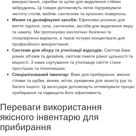
використання, скребки та щітки для видалення стійких
забруднень. Ці товари допоможуть легко підтримувати
чистоту столів, меблів, сантехніки та кухонних поверхонь.
Миючі та дезінфікуючі засоби:
Ефективні розчини для
миття підлоги, скла, сантехніки, засобів для видалення жиру
та накипу. Ми пропонуємо екологічно безпечні та
гіпоалергенні варіанти, а також потужні концентрати для
професійного використання.
Системи для збору та утилізації відходів:
Сміттєві баки
різних об'ємів та дизайнів, сміттєві пакети різної щільності та
міцності. З нами сортування та утилізація сміття стане
простішою та гігієнічнішою.
Спеціалізований інвентар:
Візки для прибирання, віконні
стяжки та шубки, віники, мітли, рукавички для захисту рук та
багато іншого. Ці аксесуари допоможуть оптимізувати процес
прибирання та підвищити його ефективність.
Переваги використання
якісного інвентарю для
прибирання