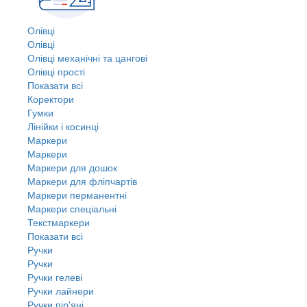
Олівці
Олівці
Олівці механічні та цангові
Олівці прості
Показати всі
Коректори
Гумки
Лінійки і косинці
Маркери
Маркери
Маркери для дошок
Маркери для фліпчартів
Маркери перманентні
Маркери спеціальні
Текстмаркери
Показати всі
Ручки
Ручки
Ручки гелеві
Ручки лайнери
Ручки пір'яні