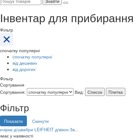
Знайти
Інвентар для прибирання
Фільтр
спочатку популярні
спочатку популярні
від дешевих
від дорогих
Фільтр
Сортування
Сортування:
Вид:
Список
Плитка
Фільтр
нчірка д/швабри LEIFHEIT д/вікон 3в...
має у наявності