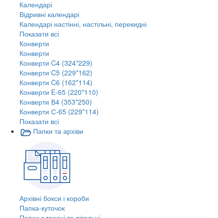
Календарі
Відривні календарі
Календарі настінні, настільні, перекидні
Показати всі
Конверти
Конверти
Конверти C4 (324*229)
Конверти C5 (229*162)
Конверти C6 (162*114)
Конверти E-65 (220*110)
Конверти В4 (353*250)
Конверти С-65 (229*114)
Показати всі
Папки та архіви
Архівні бокси і короби
Папка-куточок
Папки адресні та вітальні