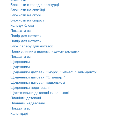
Блокноти в твердій палітурці
Блокноти на склейці
Блокноти на скобі
Блокноти на спіралі
Коледж-блоки
Показати всі
Папір для нотаток
Папір для нотаток
Блок паперу для нотаток
Папір з липким шаром, індекси-закладки
Показати всі
Щоденники
Щоденники
Щоденники датовані "Бюро", "Бізнес","Тайм-центр"
Щоденники датовані "Стандарт"
Щоденники датовані кишенькові
Щоденники недатовані
Щотижневики датовані кишенькові
Планінги датовані
Планінги недатовані
Показати всі
Календарі