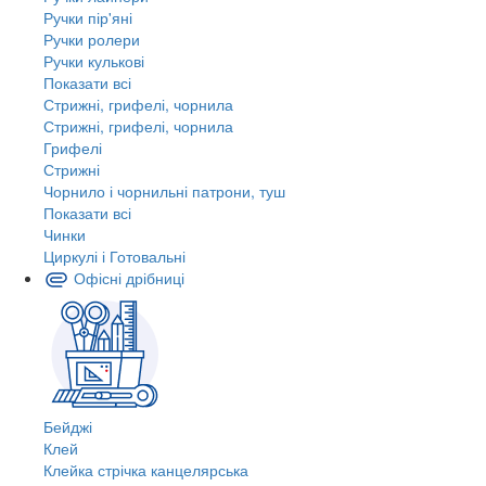
Ручки пір'яні
Ручки ролери
Ручки кулькові
Показати всі
Стрижні, грифелі, чорнила
Стрижні, грифелі, чорнила
Грифелі
Стрижні
Чорнило і чорнильні патрони, туш
Показати всі
Чинки
Циркулі і Готовальні
Офісні дрібниці
Бейджі
Клей
Клейка стрічка канцелярська