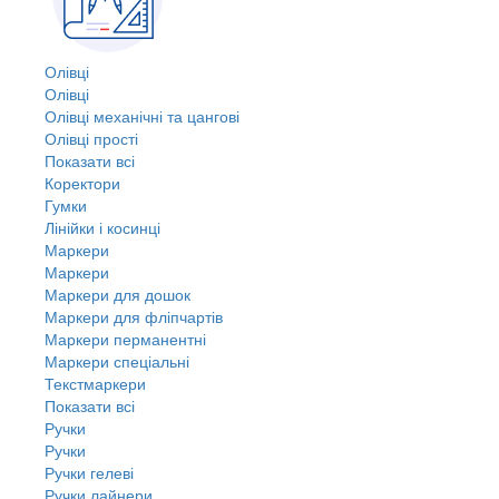
Олівці
Олівці
Олівці механічні та цангові
Олівці прості
Показати всі
Коректори
Гумки
Лінійки і косинці
Маркери
Маркери
Маркери для дошок
Маркери для фліпчартів
Маркери перманентні
Маркери спеціальні
Текстмаркери
Показати всі
Ручки
Ручки
Ручки гелеві
Ручки лайнери