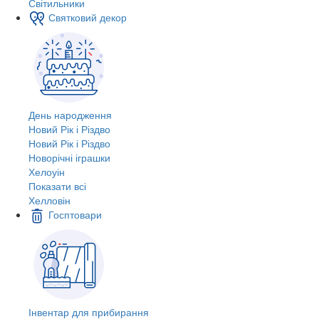
Світильники
Святковий декор
День народження
Новий Рік і Різдво
Новий Рік і Різдво
Новорічні іграшки
Хелоуін
Показати всі
Хелловін
Госптовари
Інвентар для прибирання