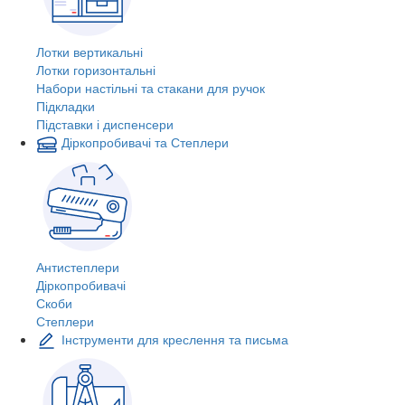
Лотки вертикальні
Лотки горизонтальні
Набори настільні та стакани для ручок
Підкладки
Підставки і диспенсери
Діркопробивачі та Степлери
Антистеплери
Діркопробивачі
Скоби
Степлери
Інструменти для креслення та письма