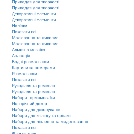
Приладдя для творчості
Приладдя для творчості
Декоративні елементи
Декоративні елементи
Налiпки
Показати всі
Малювання та живопис
Малювання та живопис
Алмазна мозаїка
Аплікація
Водні розмальовки
Картини за номерами
Розмальовки
Показати всі
Рукоділля та ремесло
Рукоділля та ремесло
Набори термомозаїки
Новорічний декор
Набори для декорування
Набори для квілінгу та орігамі
Набори для ліплення та моделювання
Показати всі
Фломастери