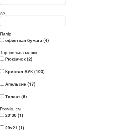
до
Папір
офсетная бумага (
4
)
Торгівельна марка
Рюкзачок (
2
)
Кристал БУК (
103
)
Апельсин (
17
)
Талант (
6
)
Розмір, см
20*30 (
1
)
29х21 (
1
)