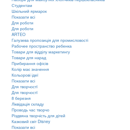
Студентам
Шкільний ярмарок
Показати всі
Для роботи
Для роботи
ARTEO
Галузева пропозиція для промисловості
Рабочее пространство ребенка
Товари для відділу маркетингу
Товари для нарад
Прибирання офісів
Колір має значення
Кольорові ідеї
Показати всі
Для творчостi
Для творчостi
8 березня
Ліквідація складу
Проводь час творчо
Різдвяна творчість для дітей
Казковий світ Disney
Показати всі