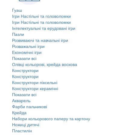
Гуаш
Ігри Настільні та головоломки
Ігри Настільні та головоломки
Інтелектуальні та ерудовані ігри
Пазли
Розвиваючі та навчальні ігри
Розважальні ігри
Економічні ігри
Показати всі
Олівці кольорові, крейда воскова
Конструктори
Конструктори
Конструктори піксельні
Конструктори керамічні
Показати всі
Акварель
Фарби пальчикові
Крейда
Набори кольорового паперу та картону
Ножиці дитячі
Пластилін