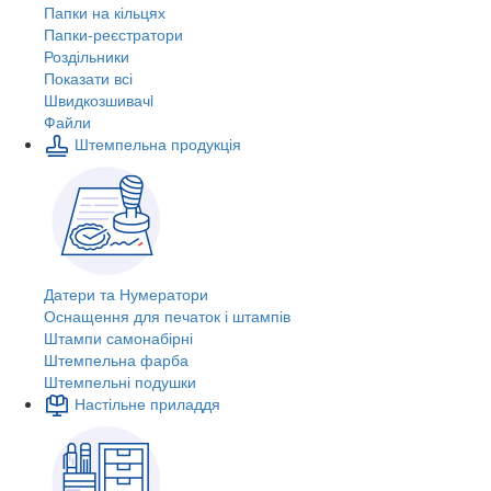
Папки на кільцях
Папки-реєстратори
Роздільники
Показати всі
Швидкозшивачi
Файли
Штемпельна продукція
Датери та Нумератори
Оснащення для печаток і штампів
Штампи самонабірні
Штемпельна фарба
Штемпельні подушки
Настільне приладдя