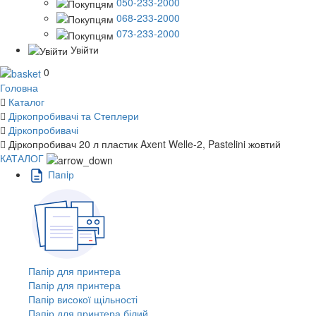
050-233-2000
068-233-2000
073-233-2000
Увійти
0
Головна
Каталог
Діркопробивачі та Степлери
Діркопробивачі
Діркопробивач 20 л пластик Axent Welle-2, Pastelini жовтий
КАТАЛОГ
Пaпiр
Папір для принтера
Папір для принтера
Папір високої щільності
Папір для принтера білий