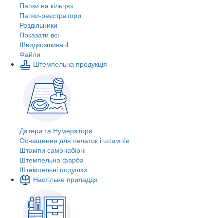
Папки на кільцях
Папки-реєстратори
Роздільники
Показати всі
Швидкозшивачi
Файли
Штемпельна продукція
Датери та Нумератори
Оснащення для печаток і штампів
Штампи самонабірні
Штемпельна фарба
Штемпельні подушки
Настільне приладдя