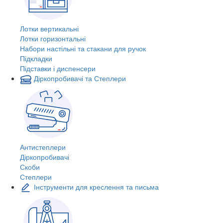
Лотки вертикальні
Лотки горизонтальні
Набори настільні та стакани для ручок
Підкладки
Підставки і диспенсери
Діркопробивачі та Степлери
Антистеплери
Діркопробивачі
Скоби
Степлери
Інструменти для креслення та письма