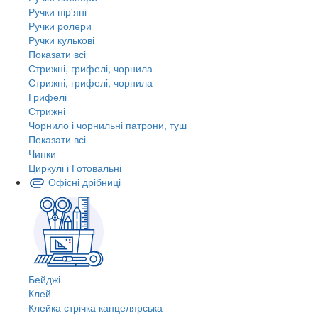
Ручки пір'яні
Ручки ролери
Ручки кулькові
Показати всі
Стрижні, грифелі, чорнила
Стрижні, грифелі, чорнила
Грифелі
Стрижні
Чорнило і чорнильні патрони, туш
Показати всі
Чинки
Циркулі і Готовальні
Офісні дрібниці
Бейджі
Клей
Клейка стрічка канцелярська