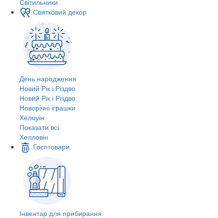
Світильники
Святковий декор
День народження
Новий Рік і Різдво
Новий Рік і Різдво
Новорічні іграшки
Хелоуін
Показати всі
Хелловін
Госптовари
Інвентар для прибирання