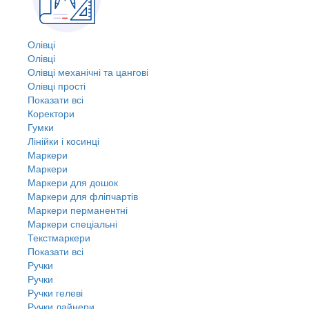
Олівці
Олівці
Олівці механічні та цангові
Олівці прості
Показати всі
Коректори
Гумки
Лінійки і косинці
Маркери
Маркери
Маркери для дошок
Маркери для фліпчартів
Маркери перманентні
Маркери спеціальні
Текстмаркери
Показати всі
Ручки
Ручки
Ручки гелеві
Ручки лайнери