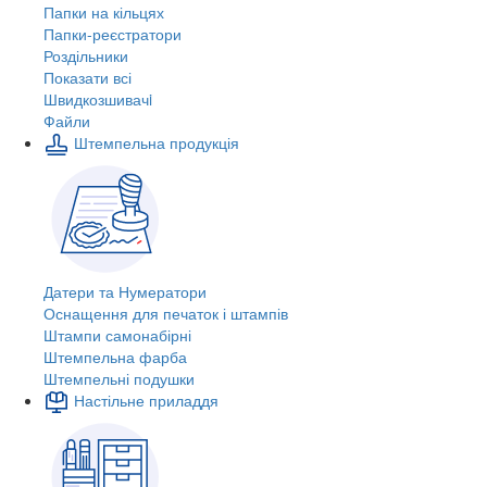
Папки на кільцях
Папки-реєстратори
Роздільники
Показати всі
Швидкозшивачi
Файли
Штемпельна продукція
Датери та Нумератори
Оснащення для печаток і штампів
Штампи самонабірні
Штемпельна фарба
Штемпельні подушки
Настільне приладдя