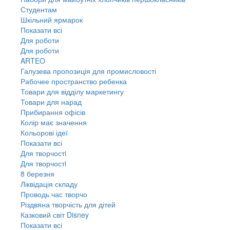
Студентам
Шкільний ярмарок
Показати всі
Для роботи
Для роботи
ARTEO
Галузева пропозиція для промисловості
Рабочее пространство ребенка
Товари для відділу маркетингу
Товари для нарад
Прибирання офісів
Колір має значення
Кольорові ідеї
Показати всі
Для творчостi
Для творчостi
8 березня
Ліквідація складу
Проводь час творчо
Різдвяна творчість для дітей
Казковий світ Disney
Показати всі