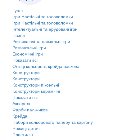
Гуаш
Ігри Настільні та головоломки
Ігри Настільні та головоломки
Інтелектуальні та ерудовані ігри
Пазли
Розвиваючі та навчальні ігри
Розважальні ігри
Економічні ігри
Показати всі
Олівці кольорові, крейда воскова
Конструктори
Конструктори
Конструктори піксельні
Конструктори керамічні
Показати всі
Акварель
Фарби пальчикові
Крейда
Набори кольорового паперу та картону
Ножиці дитячі
Пластилін