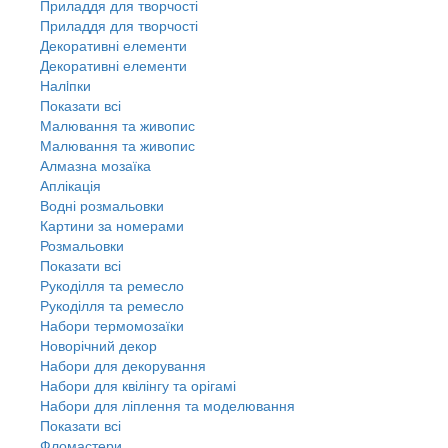
Приладдя для творчості
Приладдя для творчості
Декоративні елементи
Декоративні елементи
Налiпки
Показати всі
Малювання та живопис
Малювання та живопис
Алмазна мозаїка
Аплікація
Водні розмальовки
Картини за номерами
Розмальовки
Показати всі
Рукоділля та ремесло
Рукоділля та ремесло
Набори термомозаїки
Новорічний декор
Набори для декорування
Набори для квілінгу та орігамі
Набори для ліплення та моделювання
Показати всі
Фломастери