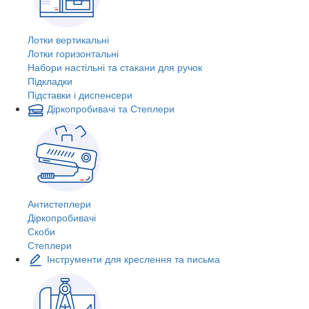
Лотки вертикальні
Лотки горизонтальні
Набори настільні та стакани для ручок
Підкладки
Підставки і диспенсери
Діркопробивачі та Степлери
Антистеплери
Діркопробивачі
Скоби
Степлери
Інструменти для креслення та письма