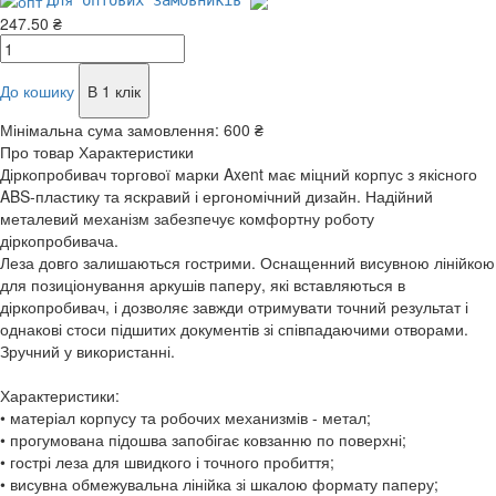
Для оптових замовників
247.50 ₴
До кошику
В 1 клік
Мінімальна сума замовлення:
600 ₴
Про товар
Характеристики
Діркопробивач торгової марки Axent має міцний корпус з якісного
ABS-пластику та яскравий і ергономічний дизайн. Надійний
металевий механізм забезпечує комфортну роботу
діркопробивача.
Леза довго залишаються гострими. Оснащенний висувною лінійкою
для позиціонування аркушів паперу, які вставляються в
діркопробивач, і дозволяє завжди отримувати точний результат і
однакові стоси підшитих документів зі співпадаючими отворами.
Зручний у використанні.
Характеристики:
• матеріал корпусу та робочих механизмів - метал;
• прогумована підошва запобігає ковзанню по поверхні;
• гострі леза для швидкого і точного пробиття;
• висувна обмежувальна лінійка зі шкалою формату паперу;