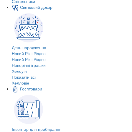
Світильники
Святковий декор
День народження
Новий Рік і Різдво
Новий Рік і Різдво
Новорічні іграшки
Хелоуін
Показати всі
Хелловін
Госптовари
Інвентар для прибирання