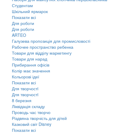
Студентам
Шкільний ярмарок
Показати всі
Для роботи
Для роботи
ARTEO
Галузева пропозиція для промисловості
Рабочее пространство ребенка
Товари для відділу маркетингу
Товари для нарад
Прибирання офісів
Колір має значення
Кольорові ідеї
Показати всі
Для творчостi
Для творчостi
8 березня
Ліквідація складу
Проводь час творчо
Різдвяна творчість для дітей
Казковий світ Disney
Показати всі