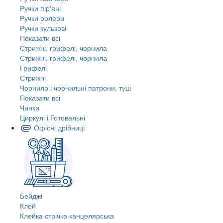
Ручки пір'яні
Ручки ролери
Ручки кулькові
Показати всі
Стрижні, грифелі, чорнила
Стрижні, грифелі, чорнила
Грифелі
Стрижні
Чорнило і чорнильні патрони, туш
Показати всі
Чинки
Циркулі і Готовальні
Офісні дрібниці
Бейджі
Клей
Клейка стрічка канцелярська