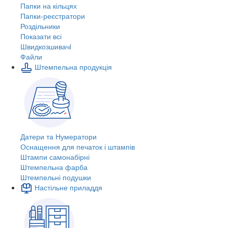
Папки на кільцях
Папки-реєстратори
Роздільники
Показати всі
Швидкозшивачi
Файли
Штемпельна продукція
Датери та Нумератори
Оснащення для печаток і штампів
Штампи самонабірні
Штемпельна фарба
Штемпельні подушки
Настільне приладдя