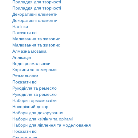
Приладдя для творчості
Приладдя для творчості
Декоративні елементи
Декоративні елементи
Налiпки
Показати всі
Малювання та живопис
Малювання та живопис
Алмазна мозаїка
Аплікація
Водні розмальовки
Картини за номерами
Розмальовки
Показати всі
Рукоділля та ремесло
Рукоділля та ремесло
Набори термомозаїки
Новорічний декор
Набори для декорування
Набори для квілінгу та орігамі
Набори для ліплення та моделювання
Показати всі
Фломастери