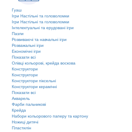
Гуаш
Ігри Настільні та головоломки
Ігри Настільні та головоломки
Інтелектуальні та ерудовані ігри
Пазли
Розвиваючі та навчальні ігри
Розважальні ігри
Економічні ігри
Показати всі
Олівці кольорові, крейда воскова
Конструктори
Конструктори
Конструктори піксельні
Конструктори керамічні
Показати всі
Акварель
Фарби пальчикові
Крейда
Набори кольорового паперу та картону
Ножиці дитячі
Пластилін