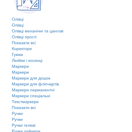
Олівці
Олівці
Олівці механічні та цангові
Олівці прості
Показати всі
Коректори
Гумки
Лінійки і косинці
Маркери
Маркери
Маркери для дошок
Маркери для фліпчартів
Маркери перманентні
Маркери спеціальні
Текстмаркери
Показати всі
Ручки
Ручки
Ручки гелеві
Ручки лайнери