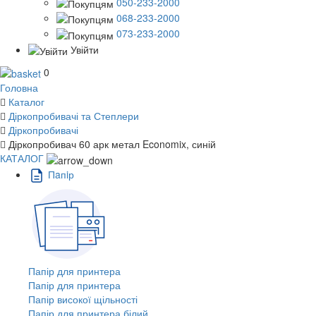
050-233-2000
068-233-2000
073-233-2000
Увійти
0
Головна
Каталог
Діркопробивачі та Степлери
Діркопробивачі
Діркопробивач 60 арк метал Economix, синій
КАТАЛОГ
Пaпiр
Папір для принтера
Папір для принтера
Папір високої щільності
Папір для принтера білий