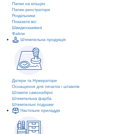
Папки на кільцях
Папки-реєстратори
Роздільники
Показати всі
Швидкозшивачi
Файли
Штемпельна продукція
Датери та Нумератори
Оснащення для печаток і штампів
Штампи самонабірні
Штемпельна фарба
Штемпельні подушки
Настільне приладдя