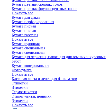
Бумага цветная средних тонов
Бумага цветная флуоресцентных тонов
Показать все
Бумага для факса
Бумага перфорированная
Бумага писчая
Бумага писчая
Бумага газетная
Показать все
Бумага рулонная
Бумага специальная
Бумага специальная
Бумага для черчения, папки для дипломных и курсовых
работ
Бумага копировальная
Фотобумага
Показать все
Кассовая лента и лента для банкоматов
Этикетки
Этикетки
Термоэтикетки
Этикет-ленты, ценники
Этикетки
Показать все