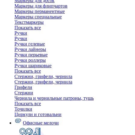
Маркеры для досок
Маркеры для флипчартов
Маркеры перманентные
Маркеры специальные
Текстмаркеры
Показать все
Ручки
Ручки
Ручки гелевые
Ручки лайнеры
Ручки перьевые
Ручки роллеры
Ручки шариковые
Показать все
Стержни, грифели, чернила
Стержни, грифели, чернила
Грифели
Стержни
Чернила и чернильные патроны, тушь
Показать все
Точилки
Циркули и готовальни
Офисные мелочи