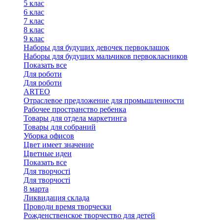
5 клас
6 клас
7 клас
8 клас
9 клас
Наборы для будущих девочек первоклашок
Наборы для будущих мальчиков первокласников
Показать все
Для роботи
Для роботи
ARTEO
Отраслевое предложение для промышленности
Рабочее пространство ребенка
Товары для отдела маркетинга
Товары для собраний
Уборка офисов
Цвет имеет значение
Цветные идеи
Показать все
Для творчостi
Для творчостi
8 марта
Ликвидация склада
Проводи время творчески
Рожденственское творчество для детей