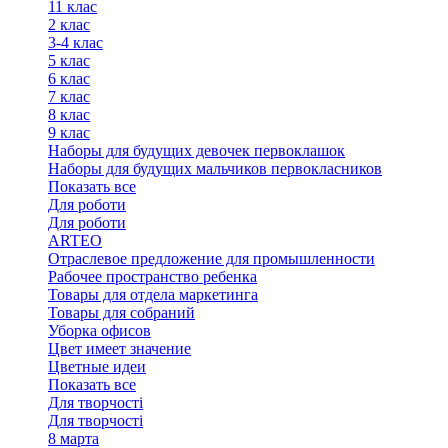
11 клас
2 клас
3-4 клас
5 клас
6 клас
7 клас
8 клас
9 клас
Наборы для будущих девочек первоклашок
Наборы для будущих мальчиков первокласников
Показать все
Для роботи
Для роботи
ARTEO
Отраслевое предложение для промышленности
Рабочее пространство ребенка
Товары для отдела маркетинга
Товары для собраний
Уборка офисов
Цвет имеет значение
Цветные идеи
Показать все
Для творчостi
Для творчостi
8 марта