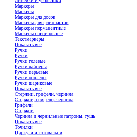
Линейки и угольники
Маркеры
Маркеры
Маркеры для досок
Маркеры для флипчартов
Маркеры перманентные
Маркеры специальные
Текстмаркеры
Показать все
Ручки
Ручки
Ручки гелевые
Ручки лайнеры
Ручки перьевые
Ручки роллеры
Ручки шариковые
Показать все
Стержни, грифели, чернила
Стержни, грифели, чернила
Грифели
Стержни
Чернила и чернильные патроны, тушь
Показать все
Точилки
Циркули и готовальни