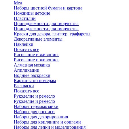
Мел
Наборы цветной бумаги и картона
Ножницы детские
Пластилин
Принадлежности для творчества
Принадлежности для творчества
Краски для декора, глиттер, трафареты
Декоративные элементы
Наклейки
Показать все
Рисование и живопись
Рисование и живопись
Алмазная мозаика
Аппликации
Водные раскраски
Картины по номерам
Раскраски
Показать все
Рукоделие и ремесло
Рукоделие и ремесло
Наборы термомозаики
Наборы для росписи
Наборы для декорирования
Наборы для квиллинга и оригами
Наборы для лепки и моделирования