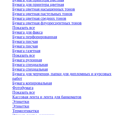
Бумага для принтера цветная
Бумага цветная насыщенных тонов
Бумага цветная пастельных тонов
Бумага цветная средних тонов
Бумага цветная флуоресцентных тонов
Показать все
Бумага для факса
Бумага перфорированная
Бумага писчая
Бумага писчая
Бумага газетная
Показать все
Бумага рулонная
Бумага специальная
Бумага специальная
Бумага для черчения, папки для дипломных и курсовых
работ
Бумага копировальная
Фотобумага
Показать все
Кассовая лента и лента для банкоматов
Этикетки
Этикетки
Термоэтикетки