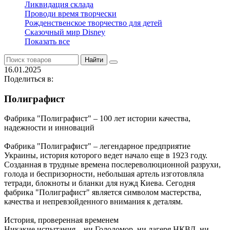
Ликвидация склада
Проводи время творчески
Рожденственское творчество для детей
Сказочный мир Disney
Показать все
Найти
16.01.2025
Поделиться в:
Полиграфист
Фабрика "Полиграфист" – 100 лет истории качества,
надежности и инноваций
Фабрика "Полиграфист" – легендарное предприятие
Украины, история которого ведет начало еще в 1923 году.
Созданная в трудные времена послереволюционной разрухи,
голода и беспризорности, небольшая артель изготовляла
тетради, блокноты и бланки для нужд Киева. Сегодня
фабрика "Полиграфист" является символом мастерства,
качества и непревзойденного внимания к деталям.
История, проверенная временем
Никакие испытания – ни Голодомор, ни лагеря НКВД, ни