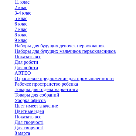
11 клас
2 клас
3-4 клас
5 клас
6 клас
7 клас
8 клас
9 клас
Наборы для будущих девочек первоклашок
Наборы для будущих мальчиков первокласников
Показать все
Для роботи
Для роботи
ARTEO
Отраслевое предложение для промышленности
Рабочее пространство ребенка
Товары для отдела маркетинга
Товары для собраний
Уборка офисов
Цвет имеет значение
Цветные идеи
Показать все
Для творчостi
Для творчостi
8 марта