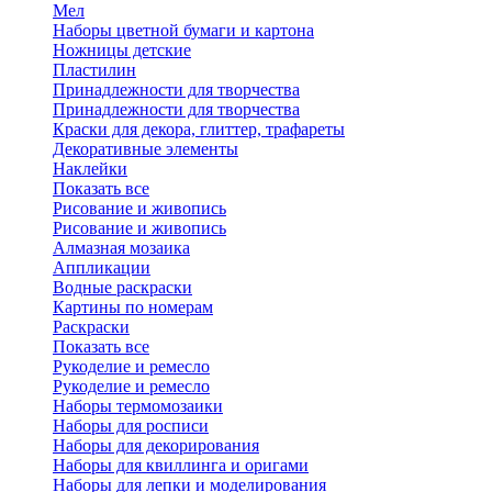
Мел
Наборы цветной бумаги и картона
Ножницы детские
Пластилин
Принадлежности для творчества
Принадлежности для творчества
Краски для декора, глиттер, трафареты
Декоративные элементы
Наклейки
Показать все
Рисование и живопись
Рисование и живопись
Алмазная мозаика
Аппликации
Водные раскраски
Картины по номерам
Раскраски
Показать все
Рукоделие и ремесло
Рукоделие и ремесло
Наборы термомозаики
Наборы для росписи
Наборы для декорирования
Наборы для квиллинга и оригами
Наборы для лепки и моделирования