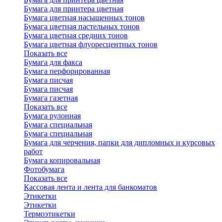
Бумага для принтера цветная
Бумага цветная насыщенных тонов
Бумага цветная пастельных тонов
Бумага цветная средних тонов
Бумага цветная флуоресцентных тонов
Показать все
Бумага для факса
Бумага перфорированная
Бумага писчая
Бумага писчая
Бумага газетная
Показать все
Бумага рулонная
Бумага специальная
Бумага специальная
Бумага для черчения, папки для дипломных и курсовых
работ
Бумага копировальная
Фотобумага
Показать все
Кассовая лента и лента для банкоматов
Этикетки
Этикетки
Термоэтикетки