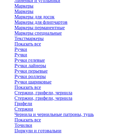
Линейки и угольники
Маркеры
Маркеры
Маркеры для досок
Маркеры для флипчартов
Маркеры перманентные
Маркеры специальные
Текстмаркеры
Показать все
Ручки
Ручки
Ручки гелевые
Ручки лайнеры
Ручки перьевые
Ручки роллеры
Ручки шариковые
Показать все
Стержни, грифели, чернила
Стержни, грифели, чернила
Грифели
Стержни
Чернила и чернильные патроны, тушь
Показать все
Точилки
Циркули и готовальни