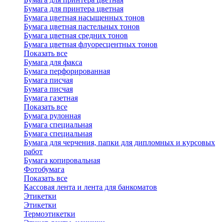
Бумага для принтера цветная
Бумага цветная насыщенных тонов
Бумага цветная пастельных тонов
Бумага цветная средних тонов
Бумага цветная флуоресцентных тонов
Показать все
Бумага для факса
Бумага перфорированная
Бумага писчая
Бумага писчая
Бумага газетная
Показать все
Бумага рулонная
Бумага специальная
Бумага специальная
Бумага для черчения, папки для дипломных и курсовых
работ
Бумага копировальная
Фотобумага
Показать все
Кассовая лента и лента для банкоматов
Этикетки
Этикетки
Термоэтикетки