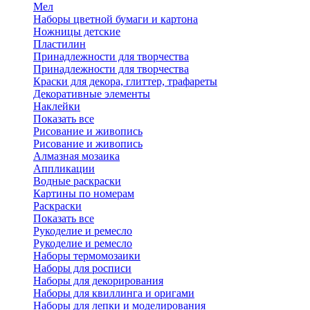
Мел
Наборы цветной бумаги и картона
Ножницы детские
Пластилин
Принадлежности для творчества
Принадлежности для творчества
Краски для декора, глиттер, трафареты
Декоративные элементы
Наклейки
Показать все
Рисование и живопись
Рисование и живопись
Алмазная мозаика
Аппликации
Водные раскраски
Картины по номерам
Раскраски
Показать все
Рукоделие и ремесло
Рукоделие и ремесло
Наборы термомозаики
Наборы для росписи
Наборы для декорирования
Наборы для квиллинга и оригами
Наборы для лепки и моделирования