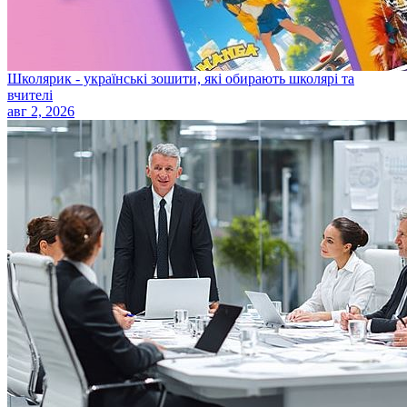
Школярик - українські зошити, які обирають школярі та
вчителі
авг 2, 2026