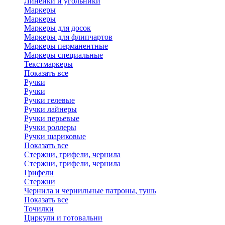
Линейки и угольники
Маркеры
Маркеры
Маркеры для досок
Маркеры для флипчартов
Маркеры перманентные
Маркеры специальные
Текстмаркеры
Показать все
Ручки
Ручки
Ручки гелевые
Ручки лайнеры
Ручки перьевые
Ручки роллеры
Ручки шариковые
Показать все
Стержни, грифели, чернила
Стержни, грифели, чернила
Грифели
Стержни
Чернила и чернильные патроны, тушь
Показать все
Точилки
Циркули и готовальни