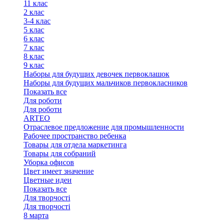
11 клас
2 клас
3-4 клас
5 клас
6 клас
7 клас
8 клас
9 клас
Наборы для будущих девочек первоклашок
Наборы для будущих мальчиков первокласников
Показать все
Для роботи
Для роботи
ARTEO
Отраслевое предложение для промышленности
Рабочее пространство ребенка
Товары для отдела маркетинга
Товары для собраний
Уборка офисов
Цвет имеет значение
Цветные идеи
Показать все
Для творчостi
Для творчостi
8 марта