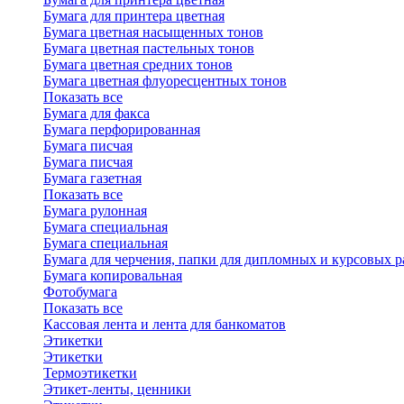
Бумага для принтера цветная
Бумага цветная насыщенных тонов
Бумага цветная пастельных тонов
Бумага цветная средних тонов
Бумага цветная флуоресцентных тонов
Показать все
Бумага для факса
Бумага перфорированная
Бумага писчая
Бумага писчая
Бумага газетная
Показать все
Бумага рулонная
Бумага специальная
Бумага специальная
Бумага для черчения, папки для дипломных и курсовых р
Бумага копировальная
Фотобумага
Показать все
Кассовая лента и лента для банкоматов
Этикетки
Этикетки
Термоэтикетки
Этикет-ленты, ценники