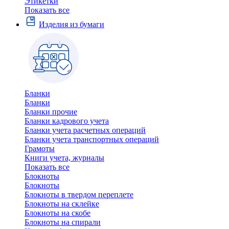
Этикетки
Показать все
Изделия из бумаги
Бланки
Бланки
Бланки прочие
Бланки кадрового учета
Бланки учета расчетных операций
Бланки учета транспортных операций
Грамоты
Книги учета, журналы
Показать все
Блокноты
Блокноты
Блокноты в твердом переплете
Блокноты на склейке
Блокноты на скобе
Блокноты на спирали