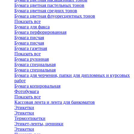
Бумага цветная пастельных тонов
Бумага цветная средних тонов
Бумага цветная флуоресцентных тонов
Показать все
Бумага для факса
Бумага перфорированная
Бумага писчая
Бумага писчая
Бумага газетная
Показать все
Бумага рулонная
Бумага специальная
Бумага специальная
Бумага для черчения, папки для дипломных и курсовых
работ
Бумага копировальная
Фотобумага
Показать все
Кассовая лента и лента для банкоматов
Этикетки
Этикетки
Термоэтикетки
Этикет-ленты, ценники
Этикетки