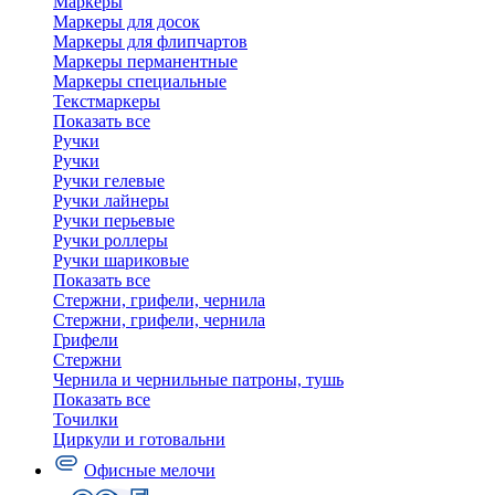
Маркеры
Маркеры для досок
Маркеры для флипчартов
Маркеры перманентные
Маркеры специальные
Текстмаркеры
Показать все
Ручки
Ручки
Ручки гелевые
Ручки лайнеры
Ручки перьевые
Ручки роллеры
Ручки шариковые
Показать все
Стержни, грифели, чернила
Стержни, грифели, чернила
Грифели
Стержни
Чернила и чернильные патроны, тушь
Показать все
Точилки
Циркули и готовальни
Офисные мелочи