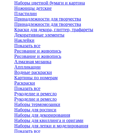
Наборы цветной бумаги и картона
Ножницы детские
Пластилин
Принадлежности для творчества
Принадлежности для творчества
Краски для декора, глиттер, трафареты
Декоративные элементы
Наклейки
Показать все
Рисование и живопись
Рисование и живопись
Алмазная мозаика
Аппликации
Водные раскраски
Картины по номерам
Раскраски
Показать все
Рукоделие и ремесло
Рукоделие и ремесло
Наборы термомозаики
Наборы для росписи
Наборы для декорирования
Наборы для квиллинга и оригами
Наборы для лепки и моделирования
Показать все