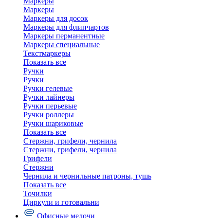
Маркеры
Маркеры
Маркеры для досок
Маркеры для флипчартов
Маркеры перманентные
Маркеры специальные
Текстмаркеры
Показать все
Ручки
Ручки
Ручки гелевые
Ручки лайнеры
Ручки перьевые
Ручки роллеры
Ручки шариковые
Показать все
Стержни, грифели, чернила
Стержни, грифели, чернила
Грифели
Стержни
Чернила и чернильные патроны, тушь
Показать все
Точилки
Циркули и готовальни
Офисные мелочи