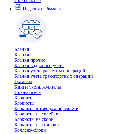
Показать все
Изделия из бумаги
Бланки
Бланки
Бланки прочие
Бланки кадрового учета
Бланки учета расчетных операций
Бланки учета транспортных операций
Грамоты
Книги учета, журналы
Показать все
Блокноты
Блокноты
Блокноты в твердом переплете
Блокноты на склейке
Блокноты на скобе
Блокноты на спирали
Колледж-блоки