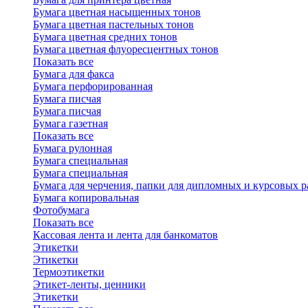
Бумага цветная насыщенных тонов
Бумага цветная пастельных тонов
Бумага цветная средних тонов
Бумага цветная флуоресцентных тонов
Показать все
Бумага для факса
Бумага перфорированная
Бумага писчая
Бумага писчая
Бумага газетная
Показать все
Бумага рулонная
Бумага специальная
Бумага специальная
Бумага для черчения, папки для дипломных и курсовых р
Бумага копировальная
Фотобумага
Показать все
Кассовая лента и лента для банкоматов
Этикетки
Этикетки
Термоэтикетки
Этикет-ленты, ценники
Этикетки