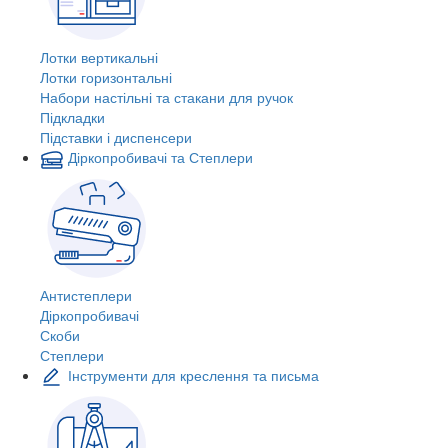
Лотки вертикальні
Лотки горизонтальні
Набори настільні та стакани для ручок
Підкладки
Підставки і диспенсери
Діркопробивачі та Степлери
Антистеплери
Діркопробивачі
Скоби
Степлери
Інструменти для креслення та письма