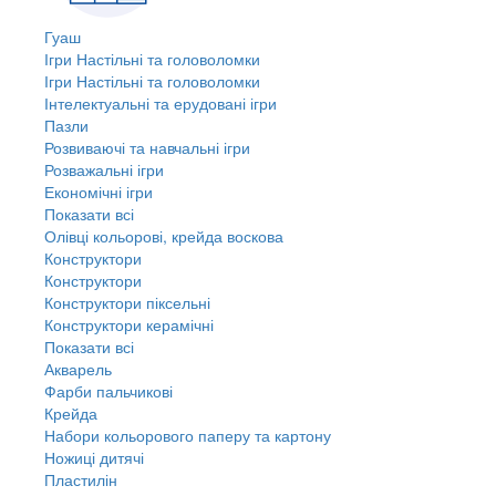
Гуаш
Ігри Настільні та головоломки
Ігри Настільні та головоломки
Інтелектуальні та ерудовані ігри
Пазли
Розвиваючі та навчальні ігри
Розважальні ігри
Економічні ігри
Показати всі
Олівці кольорові, крейда воскова
Конструктори
Конструктори
Конструктори піксельні
Конструктори керамічні
Показати всі
Акварель
Фарби пальчикові
Крейда
Набори кольорового паперу та картону
Ножиці дитячі
Пластилін