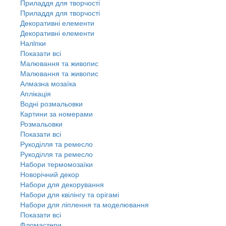
Приладдя для творчості
Приладдя для творчості
Декоративні елементи
Декоративні елементи
Налiпки
Показати всі
Малювання та живопис
Малювання та живопис
Алмазна мозаїка
Аплікація
Водні розмальовки
Картини за номерами
Розмальовки
Показати всі
Рукоділля та ремесло
Рукоділля та ремесло
Набори термомозаїки
Новорічний декор
Набори для декорування
Набори для квілінгу та орігамі
Набори для ліплення та моделювання
Показати всі
Фломастери