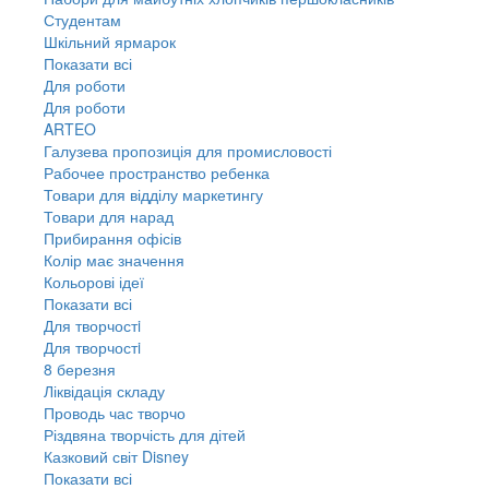
Студентам
Шкільний ярмарок
Показати всі
Для роботи
Для роботи
ARTEO
Галузева пропозиція для промисловості
Рабочее пространство ребенка
Товари для відділу маркетингу
Товари для нарад
Прибирання офісів
Колір має значення
Кольорові ідеї
Показати всі
Для творчостi
Для творчостi
8 березня
Ліквідація складу
Проводь час творчо
Різдвяна творчість для дітей
Казковий світ Disney
Показати всі