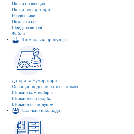
Папки на кільцях
Папки-реєстратори
Роздільники
Показати всі
Швидкозшивачi
Файли
Штемпельна продукція
Датери та Нумератори
Оснащення для печаток і штампів
Штампи самонабірні
Штемпельна фарба
Штемпельні подушки
Настільне приладдя