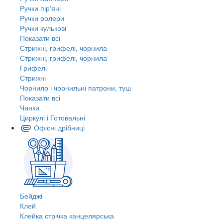
Ручки пір'яні
Ручки ролери
Ручки кулькові
Показати всі
Стрижні, грифелі, чорнила
Стрижні, грифелі, чорнила
Грифелі
Стрижні
Чорнило і чорнильні патрони, туш
Показати всі
Чинки
Циркулі і Готовальні
Офісні дрібниці
Бейджі
Клей
Клейка стрічка канцелярська