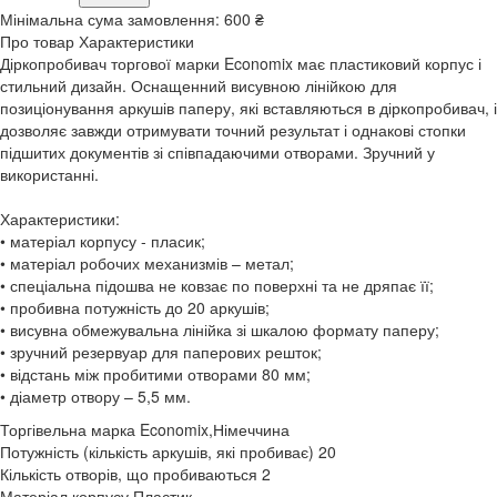
Мінімальна сума замовлення:
600 ₴
Про товар
Характеристики
Діркопробивач торгової марки Economix має пластиковий корпус і
стильний дизайн. Оснащенний висувною лінійкою для
позиціонування аркушів паперу, які вставляються в діркопробивач, і
дозволяє завжди отримувати точний результат і однакові стопки
підшитих документів зі співпадаючими отворами. Зручний у
використанні.
Характеристики:
• матеріал корпусу - пласик;
• матеріал робочих механизмів – метал;
• спеціальна підошва не ковзає по поверхні та не дряпає її;
• пробивна потужність до 20 аркушів;
• висувна обмежувальна лінійка зі шкалою формату паперу;
• зручний резервуар для паперових решток;
• відстань між пробитими отворами 80 мм;
• діаметр отвору – 5,5 мм.
Торгівельна марка
Economix,Німеччина
Потужність (кількість аркушів, які пробиває)
20
Кількість отворів, що пробиваються
2
Матеріал корпусу
Пластик