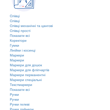
Олівці
Олівці
Олівці механічні та цангові
Олівці прості
Показати всі
Коректори
Гумки
Лінійки і косинці
Маркери
Маркери
Маркери для дошок
Маркери для фліпчартів
Маркери перманентні
Маркери спеціальні
Текстмаркери
Показати всі
Ручки
Ручки
Ручки гелеві
Ручки лайнери