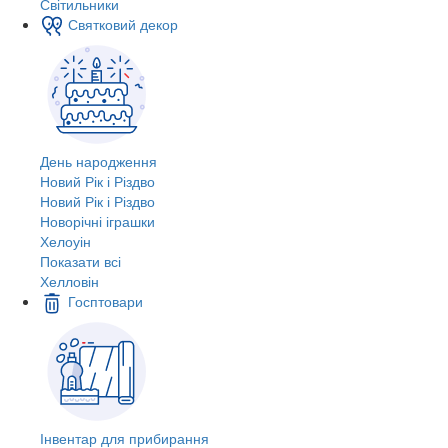
Світильники
Святковий декор
День народження
Новий Рік і Різдво
Новий Рік і Різдво
Новорічні іграшки
Хелоуін
Показати всі
Хелловін
Госптовари
Інвентар для прибирання