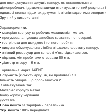
для позиціонування аркушів паперу, які вставляються в
діркопробивач, і дозволяє завжди отримувати точний результат і
однакові стопки підшитих документів зі співпадаючими отворами.
Зручний у використанні.
Характеристики:
• матеріал корпусу та робочих механизмів - метал;
• прогумована підошва запобігає ковзанню по поверхні;
• гострі леза для швидкого і точного пробиття;
• висувна обмежувальна лінійка зі шкалою формату паперу;
• знімний резервуар для конфеті м’яко відкривається;
• відстань між пробитими отворами 80 мм;
• діаметр отвору – 6 мм.
Торгівельна марка
AXENT
Потужність (кількість аркушів, які пробиває)
10
Кількість отворів, що пробиваються
2
З обмежувачем
так
Матеріал корпусу
метал
Колір корпусу
червоний
Доставка
Нова пошта
за тарифами перевізника
Укр. пошта
100% передплата