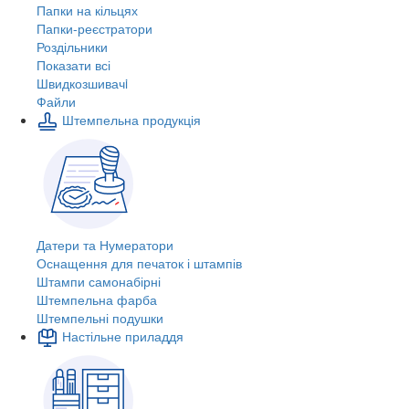
Папки на кільцях
Папки-реєстратори
Роздільники
Показати всі
Швидкозшивачi
Файли
Штемпельна продукція
Датери та Нумератори
Оснащення для печаток і штампів
Штампи самонабірні
Штемпельна фарба
Штемпельні подушки
Настільне приладдя