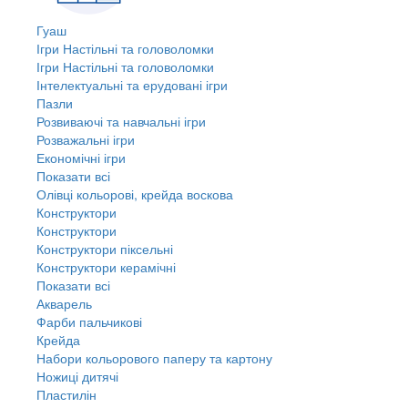
Гуаш
Ігри Настільні та головоломки
Ігри Настільні та головоломки
Інтелектуальні та ерудовані ігри
Пазли
Розвиваючі та навчальні ігри
Розважальні ігри
Економічні ігри
Показати всі
Олівці кольорові, крейда воскова
Конструктори
Конструктори
Конструктори піксельні
Конструктори керамічні
Показати всі
Акварель
Фарби пальчикові
Крейда
Набори кольорового паперу та картону
Ножиці дитячі
Пластилін