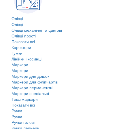
Олівці
Олівці
Олівці механічні та цангові
Олівці прості
Показати всі
Коректори
Гумки
Лінійки і косинці
Маркери
Маркери
Маркери для дошок
Маркери для фліпчартів
Маркери перманентні
Маркери спеціальні
Текстмаркери
Показати всі
Ручки
Ручки
Ручки гелеві
Ручки лайнери