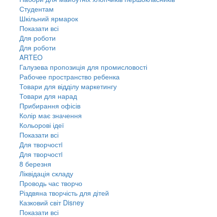
Студентам
Шкільний ярмарок
Показати всі
Для роботи
Для роботи
ARTEO
Галузева пропозиція для промисловості
Рабочее пространство ребенка
Товари для відділу маркетингу
Товари для нарад
Прибирання офісів
Колір має значення
Кольорові ідеї
Показати всі
Для творчостi
Для творчостi
8 березня
Ліквідація складу
Проводь час творчо
Різдвяна творчість для дітей
Казковий світ Disney
Показати всі