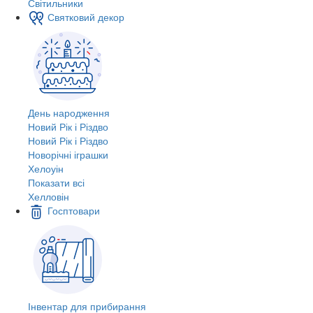
Світильники
Святковий декор
День народження
Новий Рік і Різдво
Новий Рік і Різдво
Новорічні іграшки
Хелоуін
Показати всі
Хелловін
Госптовари
Інвентар для прибирання