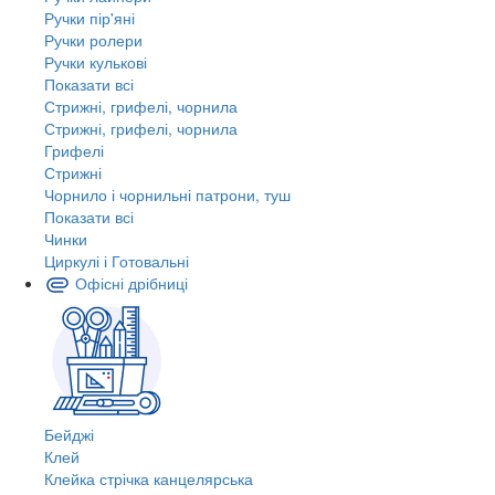
Ручки пір'яні
Ручки ролери
Ручки кулькові
Показати всі
Стрижні, грифелі, чорнила
Стрижні, грифелі, чорнила
Грифелі
Стрижні
Чорнило і чорнильні патрони, туш
Показати всі
Чинки
Циркулі і Готовальні
Офісні дрібниці
Бейджі
Клей
Клейка стрічка канцелярська