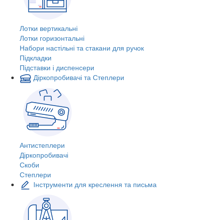
Лотки вертикальні
Лотки горизонтальні
Набори настільні та стакани для ручок
Підкладки
Підставки і диспенсери
Діркопробивачі та Степлери
Антистеплери
Діркопробивачі
Скоби
Степлери
Інструменти для креслення та письма