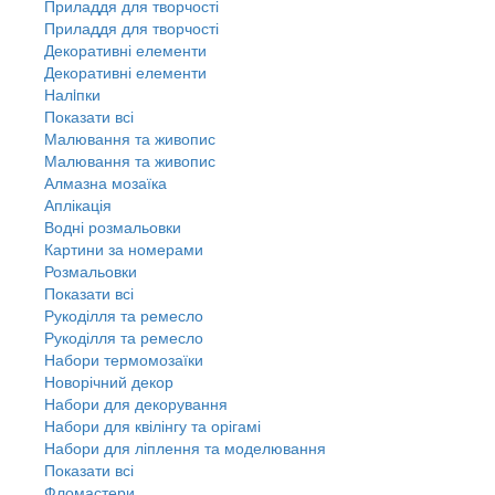
Приладдя для творчості
Приладдя для творчості
Декоративні елементи
Декоративні елементи
Налiпки
Показати всі
Малювання та живопис
Малювання та живопис
Алмазна мозаїка
Аплікація
Водні розмальовки
Картини за номерами
Розмальовки
Показати всі
Рукоділля та ремесло
Рукоділля та ремесло
Набори термомозаїки
Новорічний декор
Набори для декорування
Набори для квілінгу та орігамі
Набори для ліплення та моделювання
Показати всі
Фломастери