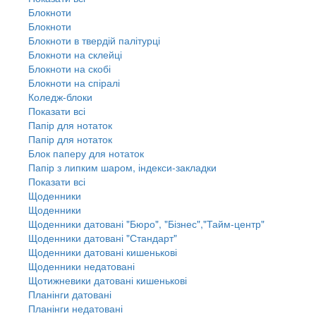
Блокноти
Блокноти
Блокноти в твердій палітурці
Блокноти на склейці
Блокноти на скобі
Блокноти на спіралі
Коледж-блоки
Показати всі
Папір для нотаток
Папір для нотаток
Блок паперу для нотаток
Папір з липким шаром, індекси-закладки
Показати всі
Щоденники
Щоденники
Щоденники датовані "Бюро", "Бізнес","Тайм-центр"
Щоденники датовані "Стандарт"
Щоденники датовані кишенькові
Щоденники недатовані
Щотижневики датовані кишенькові
Планінги датовані
Планінги недатовані