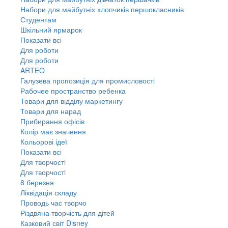
Набори для майбутніх хлопчиків першокласників
Студентам
Шкільний ярмарок
Показати всі
Для роботи
Для роботи
ARTEO
Галузева пропозиція для промисловості
Рабочее пространство ребенка
Товари для відділу маркетингу
Товари для нарад
Прибирання офісів
Колір має значення
Кольорові ідеї
Показати всі
Для творчостi
Для творчостi
8 березня
Ліквідація складу
Проводь час творчо
Різдвяна творчість для дітей
Казковий світ Disney