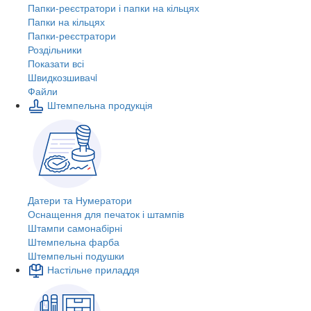
Папки-реєстратори і папки на кільцях
Папки на кільцях
Папки-реєстратори
Роздільники
Показати всі
Швидкозшивачi
Файли
Штемпельна продукція
Датери та Нумератори
Оснащення для печаток і штампів
Штампи самонабірні
Штемпельна фарба
Штемпельні подушки
Настільне приладдя