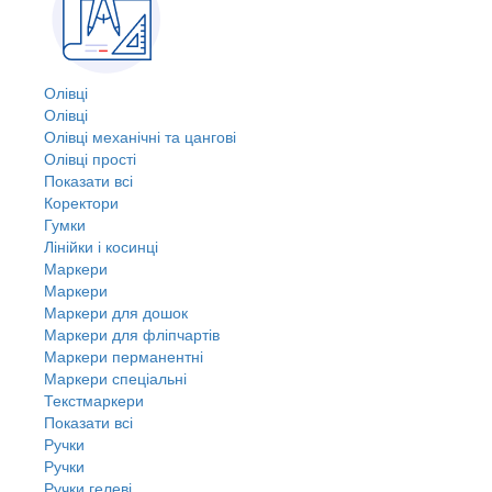
Олівці
Олівці
Олівці механічні та цангові
Олівці прості
Показати всі
Коректори
Гумки
Лінійки і косинці
Маркери
Маркери
Маркери для дошок
Маркери для фліпчартів
Маркери перманентні
Маркери спеціальні
Текстмаркери
Показати всі
Ручки
Ручки
Ручки гелеві