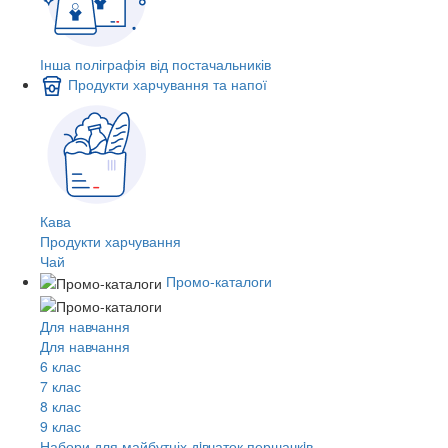
Інша поліграфія від постачальників
Продукти харчування та напої
Кава
Продукти харчування
Чай
Промо-каталоги
Для навчання
Для навчання
6 клас
7 клас
8 клас
9 клас
Набори для майбутніх дiвчаток першачкiв