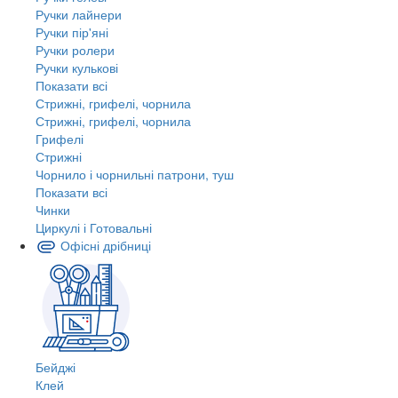
Ручки лайнери
Ручки пір'яні
Ручки ролери
Ручки кулькові
Показати всі
Стрижні, грифелі, чорнила
Стрижні, грифелі, чорнила
Грифелі
Стрижні
Чорнило і чорнильні патрони, туш
Показати всі
Чинки
Циркулі і Готовальні
Офісні дрібниці
Бейджі
Клей