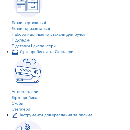
Лотки вертикальні
Лотки горизонтальні
Набори настільні та стакани для ручок
Підкладки
Підставки і диспенсери
Діркопробивачі та Степлери
Антистеплери
Діркопробивачі
Скоби
Степлери
Інструменти для креслення та письма