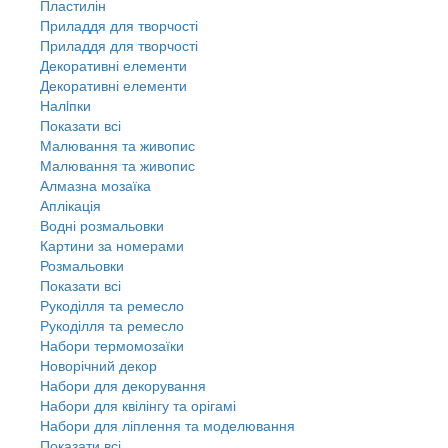
Пластилін
Приладдя для творчості
Приладдя для творчості
Декоративні елементи
Декоративні елементи
Налiпки
Показати всі
Малювання та живопис
Малювання та живопис
Алмазна мозаїка
Аплікація
Водні розмальовки
Картини за номерами
Розмальовки
Показати всі
Рукоділля та ремесло
Рукоділля та ремесло
Набори термомозаїки
Новорічний декор
Набори для декорування
Набори для квілінгу та орігамі
Набори для ліплення та моделювання
Показати всі