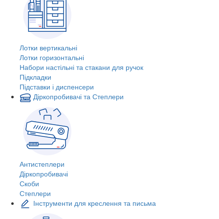
Лотки вертикальні
Лотки горизонтальні
Набори настільні та стакани для ручок
Підкладки
Підставки і диспенсери
Діркопробивачі та Степлери
Антистеплери
Діркопробивачі
Скоби
Степлери
Інструменти для креслення та письма