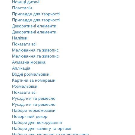
Ножиці дитячі
Пластилін
Приладдя для творчості
Приладдя для творчості
Декоративні елементи
Декоративні елементи
Налiпки
Показати всі
Малювання та живопис
Малювання та живопис
Алмазна мозаїка
Аплікація
Водні розмальовки
Картини за номерами
Розмальовки
Показати всі
Рукоділля та ремесло
Рукоділля та ремесло
Набори термомозаїки
Новорічний декор
Набори для декорування
Набори для квілінгу та орігамі
Набори для ліплення та моделювання