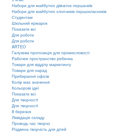
Набори для майбутніх дiвчаток першачкiв
Набори для майбутніх хлопчиків першокласників
Студентам
Шкільний ярмарок
Показати всі
Для роботи
Для роботи
ARTEO
Галузева пропозиція для промисловості
Рабочее пространство ребенка
Товари для відділу маркетингу
Товари для нарад
Прибирання офісів
Колір має значення
Кольорові ідеї
Показати всі
Для творчостi
Для творчостi
8 березня
Ліквідація складу
Проводь час творчо
Різдвяна творчість для дітей