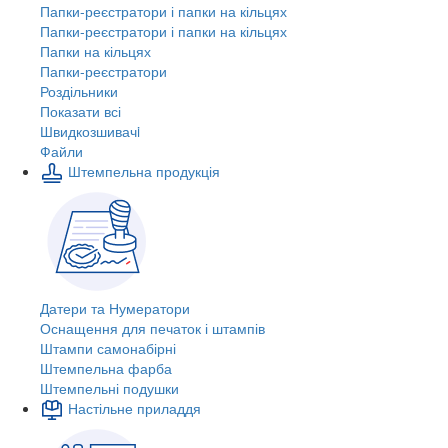
Папки-реєстратори і папки на кільцях
Папки-реєстратори і папки на кільцях
Папки на кільцях
Папки-реєстратори
Роздільники
Показати всі
Швидкозшивачi
Файли
Штемпельна продукція
Датери та Нумератори
Оснащення для печаток і штампів
Штампи самонабірні
Штемпельна фарба
Штемпельні подушки
Настільне приладдя