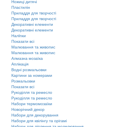
Ножиці дитячі
Пластилін
Приладдя для творчості
Приладдя для творчості
Декоративні елементи
Декоративні елементи
Налiпки
Показати всі
Малювання та живопис
Малювання та живопис
Алмазна мозаїка
Аплікація
Водні розмальовки
Картини за номерами
Розмальовки
Показати всі
Рукоділля та ремесло
Рукоділля та ремесло
Набори термомозаїки
Новорічний декор
Набори для декорування
Набори для квілінгу та орігамі
Набори для ліплення та моделювання