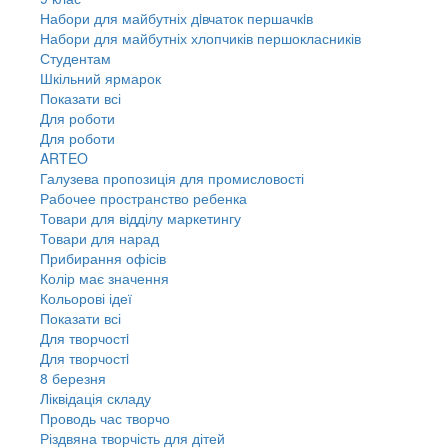
Набори для майбутніх дiвчаток першачкiв
Набори для майбутніх хлопчиків першокласників
Студентам
Шкільний ярмарок
Показати всі
Для роботи
Для роботи
ARTEO
Галузева пропозиція для промисловості
Рабочее пространство ребенка
Товари для відділу маркетингу
Товари для нарад
Прибирання офісів
Колір має значення
Кольорові ідеї
Показати всі
Для творчостi
Для творчостi
8 березня
Ліквідація складу
Проводь час творчо
Різдвяна творчість для дітей