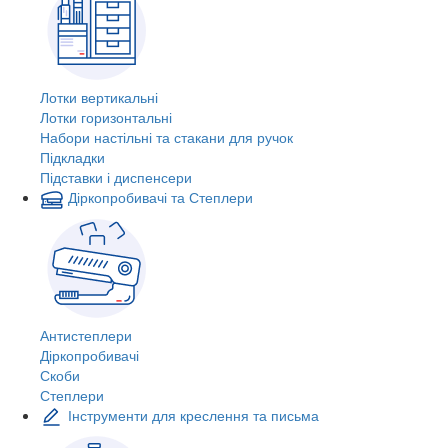
Лотки вертикальні
Лотки горизонтальні
Набори настільні та стакани для ручок
Підкладки
Підставки і диспенсери
Діркопробивачі та Степлери
Антистеплери
Діркопробивачі
Скоби
Степлери
Інструменти для креслення та письма