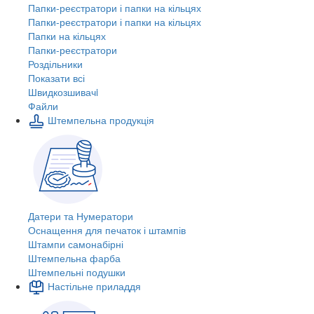
Папки-реєстратори і папки на кільцях
Папки-реєстратори і папки на кільцях
Папки на кільцях
Папки-реєстратори
Роздільники
Показати всі
Швидкозшивачi
Файли
Штемпельна продукція
Датери та Нумератори
Оснащення для печаток і штампів
Штампи самонабірні
Штемпельна фарба
Штемпельні подушки
Настільне приладдя