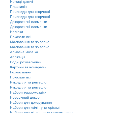
Ножиці дитячі
Пластилін
Приладдя для творчості
Приладдя для творчості
Декоративні елементи
Декоративні елементи
Налiпки
Показати всі
Малювання та живопис
Малювання та живопис
Алмазна мозаїка
Аплікація
Водні розмальовки
Картини за номерами
Розмальовки
Показати всі
Рукоділля та ремесло
Рукоділля та ремесло
Набори термомозаїки
Новорічний декор
Набори для декорування
Набори для квілінгу та орігамі
Набори для ліплення та моделювання