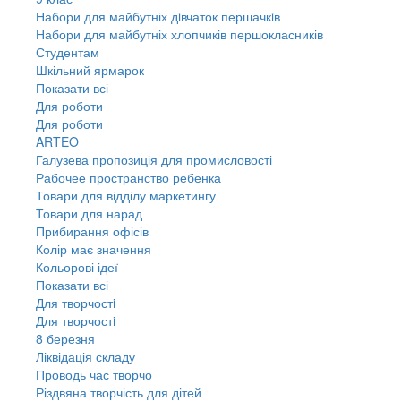
Набори для майбутніх дiвчаток першачкiв
Набори для майбутніх хлопчиків першокласників
Студентам
Шкільний ярмарок
Показати всі
Для роботи
Для роботи
ARTEO
Галузева пропозиція для промисловості
Рабочее пространство ребенка
Товари для відділу маркетингу
Товари для нарад
Прибирання офісів
Колір має значення
Кольорові ідеї
Показати всі
Для творчостi
Для творчостi
8 березня
Ліквідація складу
Проводь час творчо
Різдвяна творчість для дітей