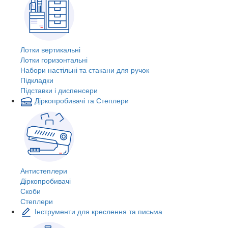
Лотки вертикальні
Лотки горизонтальні
Набори настільні та стакани для ручок
Підкладки
Підставки і диспенсери
Діркопробивачі та Степлери
Антистеплери
Діркопробивачі
Скоби
Степлери
Інструменти для креслення та письма