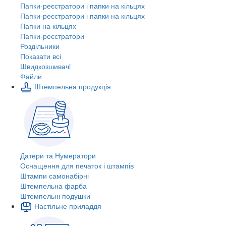
Папки-реєстратори і папки на кільцях
Папки-реєстратори і папки на кільцях
Папки на кільцях
Папки-реєстратори
Роздільники
Показати всі
Швидкозшивачi
Файли
Штемпельна продукція
Датери та Нумератори
Оснащення для печаток і штампів
Штампи самонабірні
Штемпельна фарба
Штемпельні подушки
Настільне приладдя