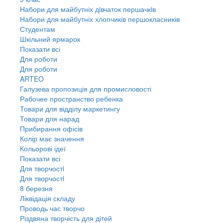
Набори для майбутніх дiвчаток першачкiв
Набори для майбутніх хлопчиків першокласників
Студентам
Шкільний ярмарок
Показати всі
Для роботи
Для роботи
ARTEO
Галузева пропозиція для промисловості
Рабочее пространство ребенка
Товари для відділу маркетингу
Товари для нарад
Прибирання офісів
Колір має значення
Кольорові ідеї
Показати всі
Для творчостi
Для творчостi
8 березня
Ліквідація складу
Проводь час творчо
Різдвяна творчість для дітей