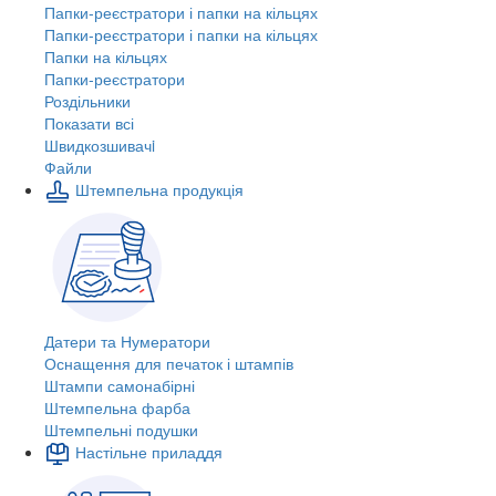
Папки-реєстратори і папки на кільцях
Папки-реєстратори і папки на кільцях
Папки на кільцях
Папки-реєстратори
Роздільники
Показати всі
Швидкозшивачi
Файли
Штемпельна продукція
Датери та Нумератори
Оснащення для печаток і штампів
Штампи самонабірні
Штемпельна фарба
Штемпельні подушки
Настільне приладдя