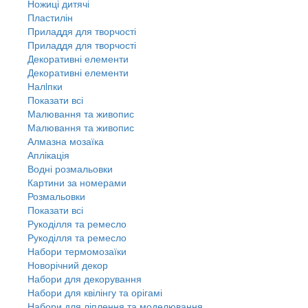
Ножиці дитячі
Пластилін
Приладдя для творчості
Приладдя для творчості
Декоративні елементи
Декоративні елементи
Налiпки
Показати всі
Малювання та живопис
Малювання та живопис
Алмазна мозаїка
Аплікація
Водні розмальовки
Картини за номерами
Розмальовки
Показати всі
Рукоділля та ремесло
Рукоділля та ремесло
Набори термомозаїки
Новорічний декор
Набори для декорування
Набори для квілінгу та орігамі
Набори для ліплення та моделювання