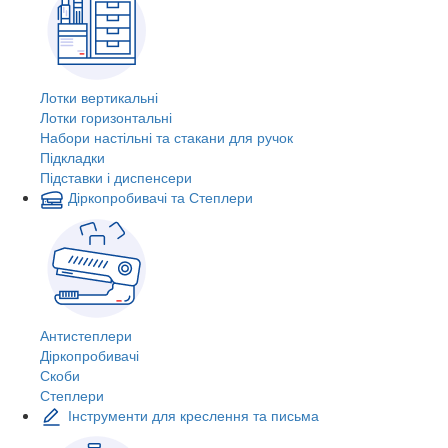
Лотки вертикальні
Лотки горизонтальні
Набори настільні та стакани для ручок
Підкладки
Підставки і диспенсери
Діркопробивачі та Степлери
Антистеплери
Діркопробивачі
Скоби
Степлери
Інструменти для креслення та письма