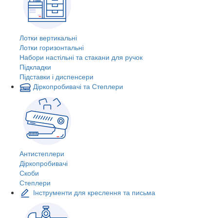
Лотки вертикальні
Лотки горизонтальні
Набори настільні та стакани для ручок
Підкладки
Підставки і диспенсери
Діркопробивачі та Степлери
Антистеплери
Діркопробивачі
Скоби
Степлери
Інструменти для креслення та письма