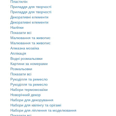
Пластилін
Приладдя для творчості
Приладдя для творчості
Декоративні елементи
Декоративні елементи
Налiпки
Показати всі
Малювання та живопис
Малювання та живопис
Алмазна мозаїка
Аплікація
Водні розмальовки
Картини за номерами
Розмальовки
Показати всі
Рукоділля та ремесло
Рукоділля та ремесло
Набори термомозаїки
Новорічний декор
Набори для декорування
Набори для квілінгу та орігамі
Набори для ліплення та моделювання
Показати всі