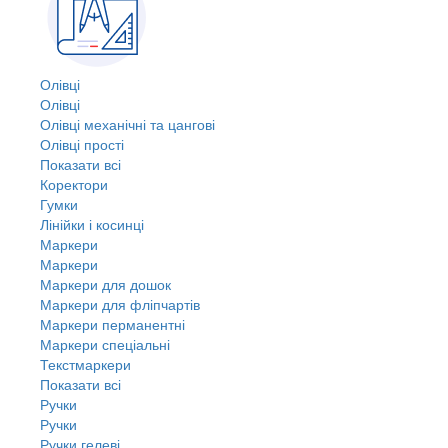
Олівці
Олівці
Олівці механічні та цангові
Олівці прості
Показати всі
Коректори
Гумки
Лінійки і косинці
Маркери
Маркери
Маркери для дошок
Маркери для фліпчартів
Маркери перманентні
Маркери спеціальні
Текстмаркери
Показати всі
Ручки
Ручки
Ручки гелеві