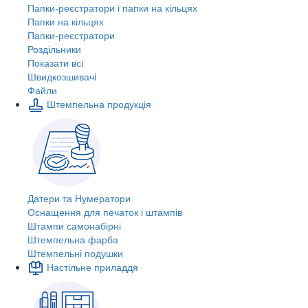
Папки-реєстратори і папки на кільцях
Папки на кільцях
Папки-реєстратори
Роздільники
Показати всі
Швидкозшивачi
Файли
Штемпельна продукція
Датери та Нумератори
Оснащення для печаток і штампів
Штампи самонабірні
Штемпельна фарба
Штемпельні подушки
Настільне приладдя