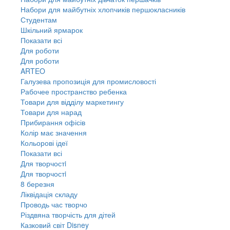
Набори для майбутніх хлопчиків першокласників
Студентам
Шкільний ярмарок
Показати всі
Для роботи
Для роботи
ARTEO
Галузева пропозиція для промисловості
Рабочее пространство ребенка
Товари для відділу маркетингу
Товари для нарад
Прибирання офісів
Колір має значення
Кольорові ідеї
Показати всі
Для творчостi
Для творчостi
8 березня
Ліквідація складу
Проводь час творчо
Різдвяна творчість для дітей
Казковий світ Disney