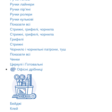
Ручки лайнери
Ручки пір'яні
Ручки ролери
Ручки кулькові
Показати всі
Стрижні, грифелі, чорнила
Стрижні, грифелі, чорнила
Грифелі
Стрижні
Чорнило і чорнильні патрони, туш
Показати всі
Чинки
Циркулі і Готовальні
Офісні дрібниці
Бейджі
Клей