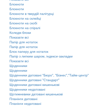
Блокноти
Блокноти
Блокноти в твердій палітурці
Блокноти на склейці
Блокноти на скобі
Блокноти на спіралі
Коледж-блоки
Показати всі
Папір для нотаток
Папір для нотаток
Блок паперу для нотаток
Папір з липким шаром, індекси-закладки
Показати всі
Щоденники
Щоденники
Щоденники датовані "Бюро", "Бізнес","Тайм-центр"
Щоденники датовані "Стандарт"
Щоденники датовані кишенькові
Щоденники недатовані
Щотижневики датовані кишенькові
Планінги датовані
Планінги недатовані