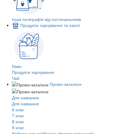
Інша поліграфія від постачальників
Продукти харчування та напої
Кава
Продукти харчування
Чай
Промо-каталоги
Для навчання
Для навчання
6 клас
7 клас
8 клас
9 клас
Набори для майбутніх дiвчаток першачкiв