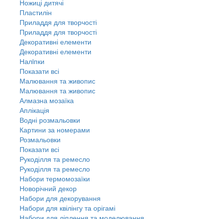
Ножиці дитячі
Пластилін
Приладдя для творчості
Приладдя для творчості
Декоративні елементи
Декоративні елементи
Налiпки
Показати всі
Малювання та живопис
Малювання та живопис
Алмазна мозаїка
Аплікація
Водні розмальовки
Картини за номерами
Розмальовки
Показати всі
Рукоділля та ремесло
Рукоділля та ремесло
Набори термомозаїки
Новорічний декор
Набори для декорування
Набори для квілінгу та орігамі
Набори для ліплення та моделювання