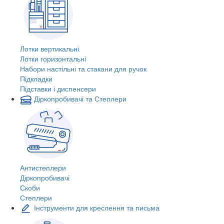
Лотки вертикальні
Лотки горизонтальні
Набори настільні та стакани для ручок
Підкладки
Підставки і диспенсери
Діркопробивачі та Степлери
Антистеплери
Діркопробивачі
Скоби
Степлери
Інструменти для креслення та письма