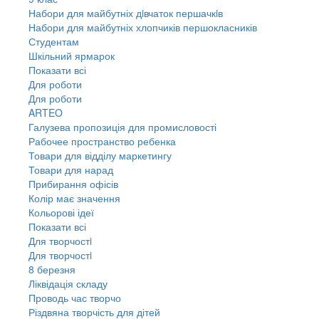
Набори для майбутніх дiвчаток першачкiв
Набори для майбутніх хлопчиків першокласників
Студентам
Шкільний ярмарок
Показати всі
Для роботи
Для роботи
ARTEO
Галузева пропозиція для промисловості
Рабочее пространство ребенка
Товари для відділу маркетингу
Товари для нарад
Прибирання офісів
Колір має значення
Кольорові ідеї
Показати всі
Для творчостi
Для творчостi
8 березня
Ліквідація складу
Проводь час творчо
Різдвяна творчість для дітей