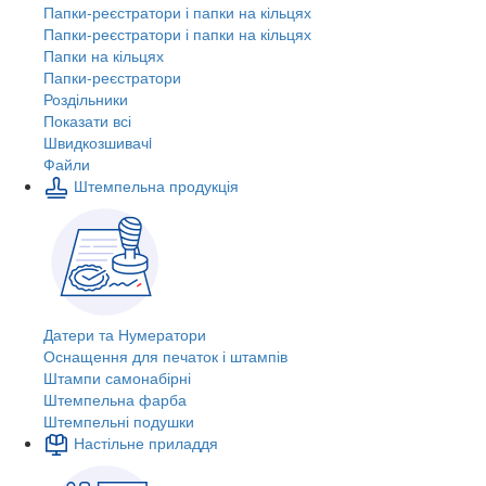
Папки-реєстратори і папки на кільцях
Папки-реєстратори і папки на кільцях
Папки на кільцях
Папки-реєстратори
Роздільники
Показати всі
Швидкозшивачi
Файли
Штемпельна продукція
Датери та Нумератори
Оснащення для печаток і штампів
Штампи самонабірні
Штемпельна фарба
Штемпельні подушки
Настільне приладдя